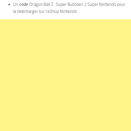
Un
code
Dragon Ball Z : Super Butôden 2 Super Nintendo pour
le télécharger sur l’eShop Nintendo