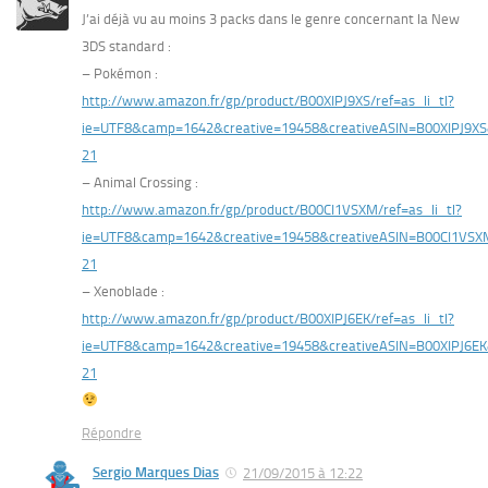
J’ai déjà vu au moins 3 packs dans le genre concernant la New
3DS standard :
– Pokémon :
http://www.amazon.fr/gp/product/B00XIPJ9XS/ref=as_li_tl?
ie=UTF8&camp=1642&creative=19458&creativeASIN=B00XIPJ9XS
21
– Animal Crossing :
http://www.amazon.fr/gp/product/B00CI1VSXM/ref=as_li_tl?
ie=UTF8&camp=1642&creative=19458&creativeASIN=B00CI1VSX
21
– Xenoblade :
http://www.amazon.fr/gp/product/B00XIPJ6EK/ref=as_li_tl?
ie=UTF8&camp=1642&creative=19458&creativeASIN=B00XIPJ6EK
21
Répondre
Sergio Marques Dias
21/09/2015 à 12:22