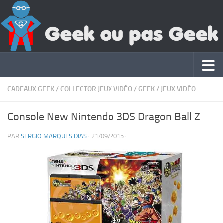
CADEAUX GEEK
/
COLLECTOR JEUX VIDÉO
/
GEEK
/
JEUX VIDÉO
Console New Nintendo 3DS Dragon Ball Z
PAR
SERGIO MARQUES DIAS
·
21/09/2015
·