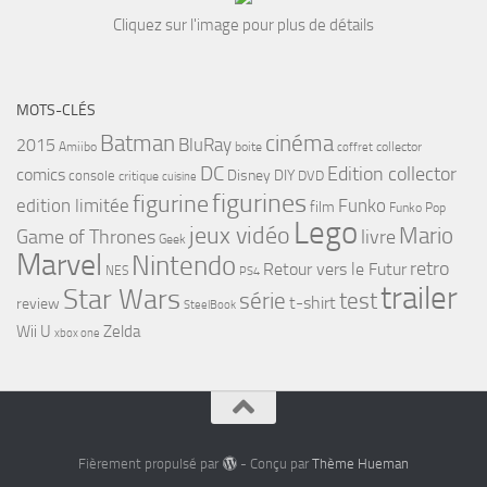
Cliquez sur l'image pour plus de détails
MOTS-CLÉS
cinéma
Batman
BluRay
2015
Amiibo
boite
collector
coffret
DC
Edition collector
comics
Disney
DIY
console
DVD
critique
cuisine
figurines
figurine
edition limitée
Funko
film
Funko Pop
Lego
jeux vidéo
Mario
Game of Thrones
livre
Geek
Marvel
Nintendo
retro
Retour vers le Futur
NES
PS4
trailer
Star Wars
série
test
t-shirt
review
SteelBook
Wii U
Zelda
xbox one
Fièrement propulsé par
- Conçu par
Thème Hueman