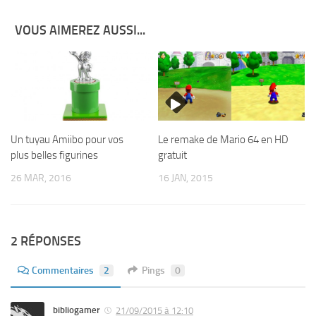
VOUS AIMEREZ AUSSI...
Un tuyau Amiibo pour vos
Le remake de Mario 64 en HD
plus belles figurines
gratuit
26 MAR, 2016
16 JAN, 2015
2 RÉPONSES
Commentaires
2
Pings
0
bibliogamer
21/09/2015 à 12:10