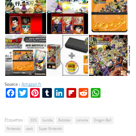
Source :
Amazon.fr
Facebook
Twitter
Pinterest
Tumblr
LinkedIn
Flipboard
Reddit
WhatsA
Étiquettes :
3DS
bundle
Butôden
console
Dragon Ball
Nintendo
pack
Super Nintendo