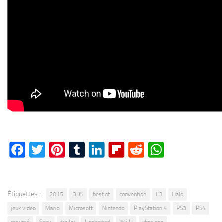
Facebook
Twitter
Pinterest
Tumblr
LinkedIn
Flipboard
Reddit
WhatsA
Étiquettes :
2015
3DS
best of
convention
E3
Halo
jeux vidéo
Mario
Microsoft
Nintendo
PlayStation 4
PS3
PS4
resumé
Sony
trailer
Uncharted
Wii U
xbox one