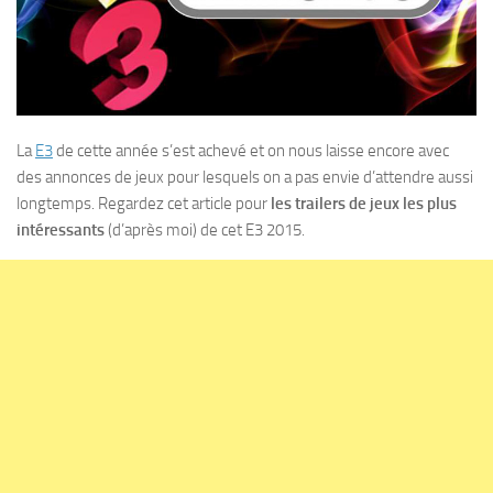
La
E3
de cette année s’est achevé et on nous laisse encore avec
des annonces de jeux pour lesquels on a pas envie d’attendre aussi
longtemps. Regardez cet article pour
les trailers de jeux les plus
intéressants
(d’après moi) de cet E3 2015.