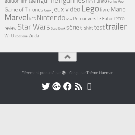
figurines
figurine
edition limitée
Funko
film
Funko Pop
Lego
jeux vidéo
Mario
Game of Thrones
livre
Geek
Marvel
Nintendo
retro
Retour vers le Futur
NES
PS4
trailer
Star Wars
série
test
t-shirt
review
SteelBook
Wii U
Zelda
xbox one
Fièrement propulsé par
- Conçu par
Thème Hueman