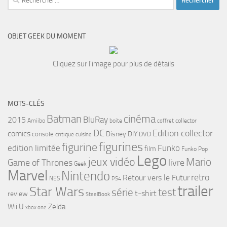
OBJET GEEK DU MOMENT
Cliquez sur l'image pour plus de détails
MOTS-CLÉS
cinéma
Batman
BluRay
2015
Amiibo
boite
collector
coffret
DC
Edition collector
comics
Disney
DIY
console
DVD
critique
cuisine
figurines
figurine
edition limitée
Funko
film
Funko Pop
Lego
jeux vidéo
Mario
Game of Thrones
livre
Geek
Marvel
Nintendo
retro
Retour vers le Futur
NES
PS4
trailer
Star Wars
série
test
t-shirt
review
SteelBook
Wii U
Zelda
xbox one