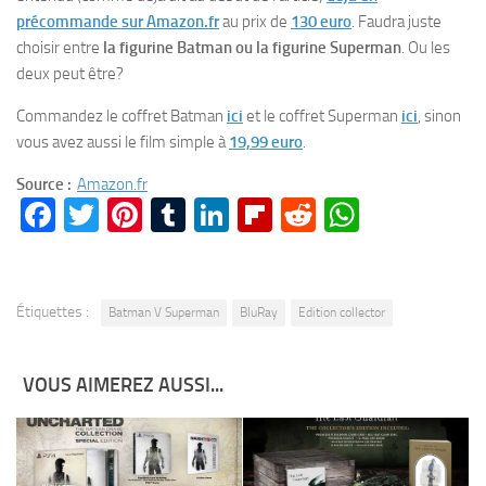
précommande sur Amazon.fr
au prix de
130 euro
. Faudra juste
choisir entre
la figurine Batman ou la figurine Superman
. Ou les
deux peut être?
Commandez le coffret Batman
ici
et le coffret Superman
ici
, sinon
vous avez aussi le film simple à
19,99 euro
.
Source :
Amazon.fr
Facebook
Twitter
Pinterest
Tumblr
LinkedIn
Flipboard
Reddit
WhatsA
Étiquettes :
Batman V Superman
BluRay
Edition collector
VOUS AIMEREZ AUSSI...