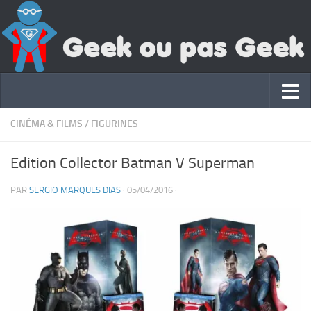
CINÉMA & FILMS
/
FIGURINES
Edition Collector Batman V Superman
PAR
SERGIO MARQUES DIAS
·
05/04/2016
·