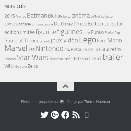
MOTS-CLÉS
cinéma
Batman
BluRay
2015
Amiibo
boite
collector
coffret
DC
Edition collector
comics
Disney
DIY
console
DVD
critique
cuisine
figurines
figurine
edition limitée
Funko
film
Funko Pop
Lego
jeux vidéo
Mario
Game of Thrones
livre
Geek
Marvel
Nintendo
retro
Retour vers le Futur
NES
PS4
trailer
Star Wars
série
test
t-shirt
review
SteelBook
Wii U
Zelda
xbox one
Fièrement propulsé par
- Conçu par
Thème Hueman