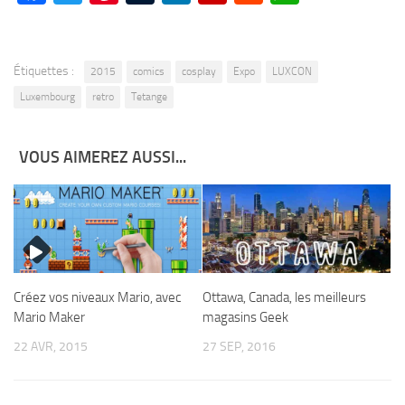
Étiquettes :
2015
comics
cosplay
Expo
LUXCON
Luxembourg
retro
Tetange
VOUS AIMEREZ AUSSI...
Ottawa, Canada, les meilleurs
Créez vos niveaux Mario, avec
magasins Geek
Mario Maker
27 SEP, 2016
22 AVR, 2015