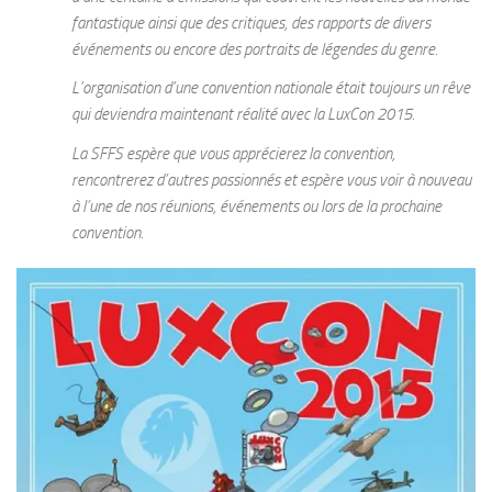
fantastique ainsi que des critiques, des rapports de divers
événements ou encore des portraits de légendes du genre.
L’organisation d’une convention nationale était toujours un rêve
qui deviendra maintenant réalité avec la LuxCon 2015.
La SFFS espère que vous apprécierez la convention,
rencontrerez d’autres passionnés et espère vous voir à nouveau
à l’une de nos réunions, événements ou lors de la prochaine
convention.