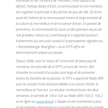
intéressés et de l’influence de l’excellent, mais aujourd’hui
défunt, Fantasy Bazar à Esch, la communauté et ses membres
ont organisé et participé à des parties de jeux de rôle. De là est
aussi né l’intéret de la communauté envers le large éventail de
la culture du merveilleux et de la science-fiction. En parlant de
premières, la communauté fut aussi un des pionniers du jeu de
role grandeur nature au Luxembourg et a organisé plusieurs
événements qui ont aussi conduit à la participation régulière au
« Butschebuerger Buergfest » où la SFFS offre du
divertissement ludique aux jeunes.
Depuis 2008, avec le retour de l’université de beaucoup de
membres, les activités de la SFFS ont pris de l’envol. Afin
d’éveiller la curiosité d’un public plus large et de présenter
toutes les facettes de sa passion, la SFFS a approché Radio ARA
avec le concept d’une émission dédiée à la science-fiction, le
merveilleux et l’horreur. Le résultat s’entend toutes les deux
semaines, le samedi de 13h à 14h sur Radio ARA (103,3, 105,2
ou en ligne sur
www.ara.lu
). L’équipe en est maintenant à plus
d’une centaine d’émissions qui couvrent les nouvelles du monde