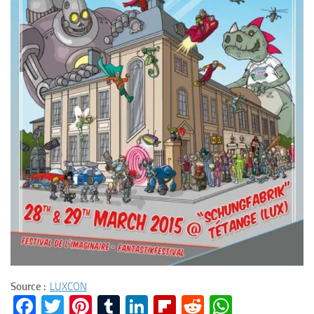
Source :
LUXCON
Facebook
Twitter
Pinterest
Tumblr
LinkedIn
Flipboard
Reddit
WhatsA