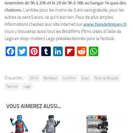
novembre de 9h à 20h et le 29 de 9h à 18h au hangar 14 quai des
chatrons.
L’entrée pour les moins de 3 ans sera gratuite, pour les
autres ce sera 5 euro, ce qui n’est rien. Pour de plus amples
informations checkez leur site internet sur
www.fansdebriques.fr
.
Vous y trouverez aussi tout les Brickfilms (films créés à l’aide de
Lego en stop-motion) Lego présélectionnés pour le festival.
Facebook
Twitter
Pinterest
Tumblr
LinkedIn
Flipboard
Reddit
WhatsA
Étiquettes :
2015
Bordeaux
brickfilm
Expo
Fans de Briques
festival
Lego
VOUS AIMEREZ AUSSI...