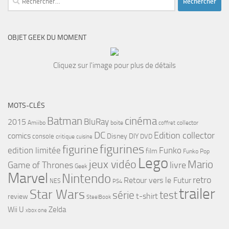
OBJET GEEK DU MOMENT
Cliquez sur l'image pour plus de détails
MOTS-CLÉS
cinéma
Batman
BluRay
2015
Amiibo
boite
collector
coffret
DC
Edition collector
comics
Disney
DIY
console
DVD
critique
cuisine
figurines
figurine
edition limitée
Funko
film
Funko Pop
Lego
jeux vidéo
Mario
Game of Thrones
livre
Geek
Marvel
Nintendo
retro
Retour vers le Futur
NES
PS4
trailer
Star Wars
série
test
t-shirt
review
SteelBook
Wii U
Zelda
xbox one