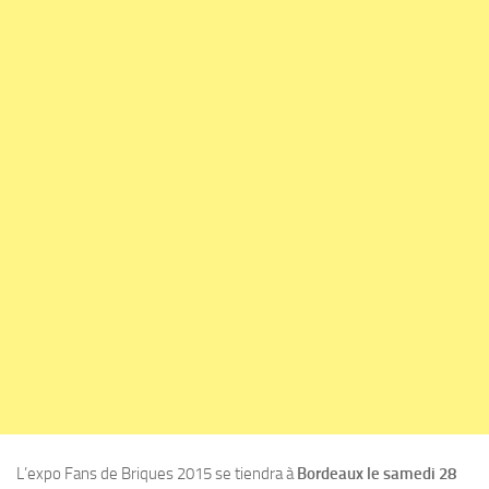
L’expo Fans de Briques 2015 se tiendra à
Bordeaux le samedi 28