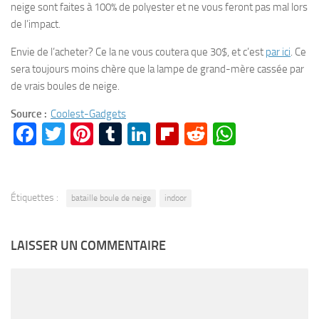
neige sont faites à 100% de polyester et ne vous feront pas mal lors
de l’impact.
Envie de l’acheter? Ce la ne vous coutera que 30$, et c’est
par ici
. Ce
sera toujours moins chère que la lampe de grand-mère cassée par
de vrais boules de neige.
Source :
Coolest-Gadgets
Facebook
Twitter
Pinterest
Tumblr
LinkedIn
Flipboard
Reddit
WhatsA
Étiquettes :
bataille boule de neige
indoor
LAISSER UN COMMENTAIRE