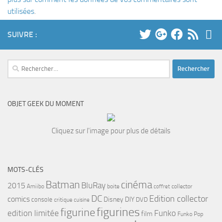
utilisées
.
SUIVRE :
Rechercher :
OBJET GEEK DU MOMENT
Cliquez sur l'image pour plus de détails
MOTS-CLÉS
cinéma
Batman
BluRay
2015
Amiibo
boite
collector
coffret
DC
Edition collector
comics
Disney
DIY
console
DVD
critique
cuisine
figurines
figurine
edition limitée
Funko
film
Funko Pop