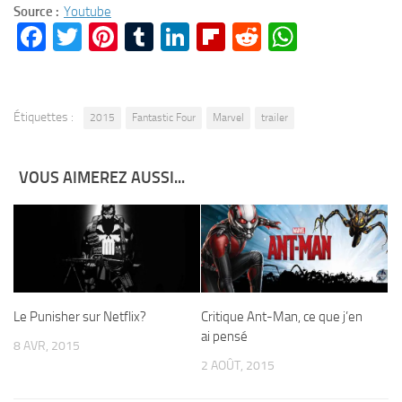
Source :
Youtube
Facebook
Twitter
Pinterest
Tumblr
LinkedIn
Flipboard
Reddit
WhatsA
Étiquettes :
2015
Fantastic Four
Marvel
trailer
VOUS AIMEREZ AUSSI...
Critique Ant-Man, ce que j’en
Le Punisher sur Netflix?
ai pensé
8 AVR, 2015
2 AOÛT, 2015