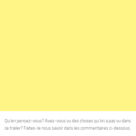
Qu’en pensez-vous? Avez-vous vu des choses qu’on a pas vu dans
ce trailer? Faites-le nous savoir dans les commentaires ci-dessous.