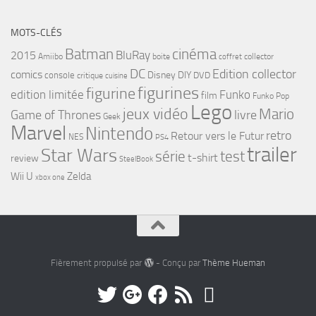
MOTS-CLÉS
cinéma
Batman
BluRay
2015
Amiibo
boite
collector
coffret
DC
Edition collector
comics
Disney
DIY
console
DVD
critique
cuisine
figurines
figurine
edition limitée
Funko
film
Funko Pop
Lego
jeux vidéo
Mario
Game of Thrones
livre
Geek
Marvel
Nintendo
retro
Retour vers le Futur
NES
PS4
trailer
Star Wars
série
test
t-shirt
review
SteelBook
Wii U
Zelda
xbox one
Fièrement propulsé par
- Conçu par
Thème Hueman