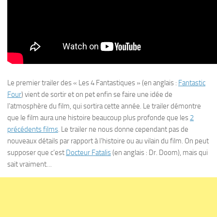
Le premier trailer des « Les 4 Fantastiques » (en anglais :
Fantastic
Four
) vient de sortir et on pet enfin se faire une idée de
l’atmosphère du film, qui sortira cette année. Le trailer démontre
que le film aura une histoire beaucoup plus profonde que les
2
précédents films
. Le trailer ne nous donne cependant pas de
nouveaux détails par rapport à l’histoire ou au vilain du film. On peut
supposer que c’est
Docteur Fatalis
(en anglais : Dr. Doom), mais qui
sait vraiment…