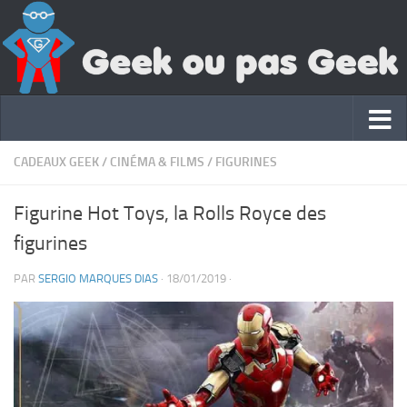
CADEAUX GEEK
/
CINÉMA & FILMS
/
FIGURINES
Figurine Hot Toys, la Rolls Royce des
figurines
PAR
SERGIO MARQUES DIAS
·
18/01/2019
·