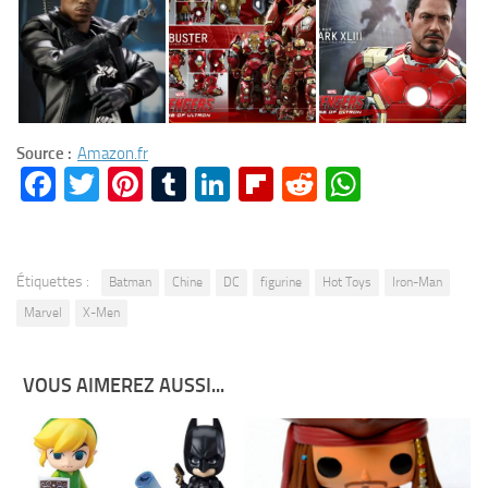
Source :
Amazon.fr
Facebook
Twitter
Pinterest
Tumblr
LinkedIn
Flipboard
Reddit
WhatsA
Étiquettes :
Batman
Chine
DC
figurine
Hot Toys
Iron-Man
Marvel
X-Men
VOUS AIMEREZ AUSSI...