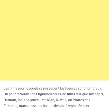
Les films pour lesquels ils possèdent les licences sont nombreux.
On peut retrouver des figurines tirées de films tels que Avengers,
Batman, Indiana Jones, Iron Man, X-Men, ou Pirates des
Caraïbes, mais aussi des bustes des différents héros et