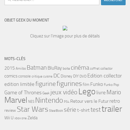
OBJET GEEK DU MOMENT
Cliquez sur l'image pour plus de détails
MOTS-CLÉS
cinéma
Batman
BluRay
2015
Amiibo
boite
collector
coffret
DC
Edition collector
comics
Disney
DIY
console
DVD
critique
cuisine
figurines
figurine
edition limitée
Funko
film
Funko Pop
Lego
jeux vidéo
Mario
Game of Thrones
livre
Geek
Marvel
Nintendo
retro
Retour vers le Futur
NES
PS4
trailer
Star Wars
série
test
t-shirt
review
SteelBook
Wii U
Zelda
xbox one