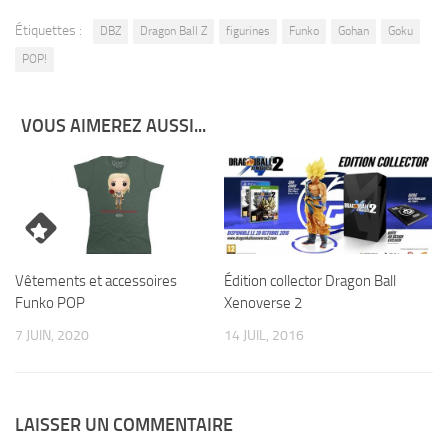
Étiquettes :
DBZ
Dragon Ball Z
figurines
Funko
Gohan
Goku
POP!
VOUS AIMEREZ AUSSI...
Édition collector Dragon Ball
Vêtements et accessoires
Xenoverse 2
Funko POP
14 JUIL, 2016
7 JUIN, 2020
LAISSER UN COMMENTAIRE