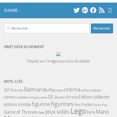
SUIVRE :
Rechercher :
OBJET GEEK DU MOMENT
Cliquez sur l'image pour plus de détails
MOTS-CLÉS
cinéma
Batman
BluRay
2015
Amiibo
boite
collector
coffret
DC
Edition collector
comics
Disney
DIY
console
DVD
critique
cuisine
figurines
figurine
edition limitée
Funko
film
Funko Pop
Lego
jeux vidéo
Mario
Game of Thrones
livre
Geek