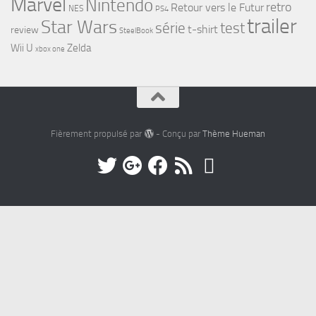
Marvel
Nintendo
retro
Retour vers le Futur
NES
PS4
trailer
Star Wars
série
test
t-shirt
review
SteelBook
Wii U
Zelda
xbox one
Fièrement propulsé par
- Conçu par
Thème Hueman