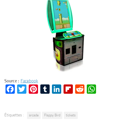
Source :
Facebook
Facebook
Twitter
Pinterest
Tumblr
LinkedIn
Flipboard
Reddit
WhatsA
Étiquettes :
arcade
Flappy Bird
tickets