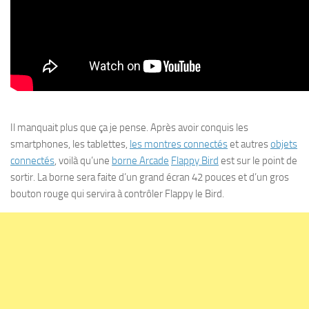
Il manquait plus que ça je pense. Après avoir conquis les
smartphones, les tablettes,
les montres connectés
et autres
objets
connectés
, voilà qu’une
borne Arcade
Flappy Bird
est sur le point de
sortir. La borne sera faite d’un grand écran 42 pouces et d’un gros
bouton rouge qui servira à contrôler Flappy le Bird.