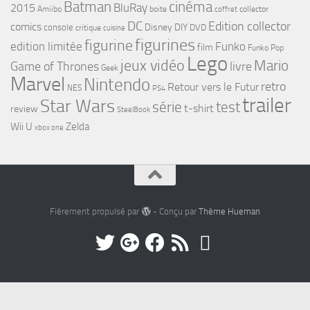
cinéma
Batman
BluRay
2015
Amiibo
boite
collector
coffret
DC
Edition collector
comics
Disney
DIY
console
DVD
critique
cuisine
figurines
figurine
edition limitée
Funko
film
Funko Pop
Lego
jeux vidéo
Mario
Game of Thrones
livre
Geek
Marvel
Nintendo
retro
Retour vers le Futur
NES
PS4
trailer
Star Wars
série
test
t-shirt
review
SteelBook
Wii U
Zelda
xbox one
Fièrement propulsé par
- Conçu par
Thème Hueman