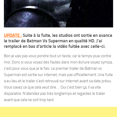
UPDATE :
Suite à la fuite, les studios ont sortie en avance
le trailer de Batman Vs Superman en qualité HD. J’ai
remplacé en bas d’article la vidéo fuitée avec celle-ci.
Bon je vais pas vous pondre tout un texte, car le temps joue contre
moi. Donc si vous voyez des fautes dans mon écriure soyez sympa,
c’est pour vous que je le fais. Le premier trailer de Batman vs
Superman est sortie sur internet, mais pas officiellement. Une fuite
a eu lieu et le trailer s’est retrouvé sur internet avant sa date prévu.
Vous savez ce que cela veut dire…. Oui c’est bien ça, il va vite
disparaitre. N’atendez pas très longtemps et regardez le trailer
avant que cela ne soit trop tard.