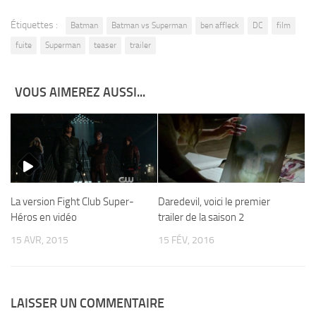
Étiquettes :
Batman
Batman vs Superman
ben affleck
DC
film
fuite
Superman
teaser
trailer
VOUS AIMEREZ AUSSI...
La version Fight Club Super-
Daredevil, voici le premier
Héros en vidéo
trailer de la saison 2
15 AVR, 2015
15 FÉV, 2016
LAISSER UN COMMENTAIRE