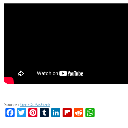
Source :
GeekOuPasGeek
Facebook
Twitter
Pinterest
Tumblr
LinkedIn
Flipboard
Reddit
WhatsA