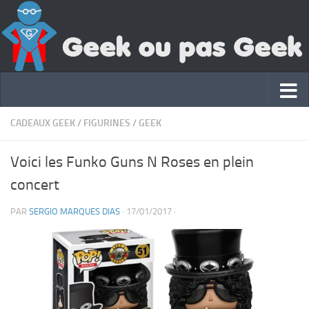
CADEAUX GEEK
/
FIGURINES
/
GEEK
Voici les Funko Guns N Roses en plein
concert
PAR
SERGIO MARQUES DIAS
·
17/01/2017
·