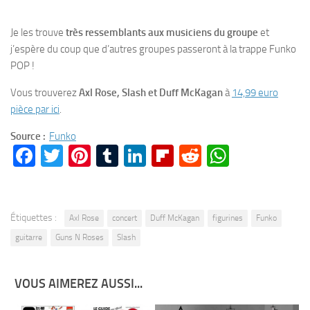
Je les trouve
très ressemblants aux musiciens du groupe
et
j’espère du coup que d’autres groupes passeront à la trappe Funko
POP !
Vous trouverez
Axl Rose, Slash et Duff McKagan
à
14,99 euro
pièce par ici
.
Source :
Funko
Facebook
Twitter
Pinterest
Tumblr
LinkedIn
Flipboard
Reddit
WhatsA
Étiquettes :
Axl Rose
concert
Duff McKagan
figurines
Funko
guitarre
Guns N Roses
Slash
VOUS AIMEREZ AUSSI...