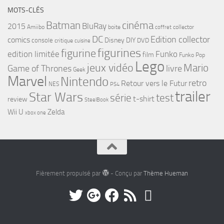
MOTS-CLÉS
cinéma
Batman
BluRay
2015
Amiibo
boite
collector
coffret
DC
Edition collector
comics
Disney
DIY
console
DVD
critique
cuisine
figurines
figurine
edition limitée
Funko
film
Funko Pop
Lego
jeux vidéo
Mario
Game of Thrones
livre
Geek
Marvel
Nintendo
retro
Retour vers le Futur
NES
PS4
trailer
Star Wars
série
test
t-shirt
review
SteelBook
Wii U
Zelda
xbox one
Fièrement propulsé par
- Conçu par
Thème Hueman