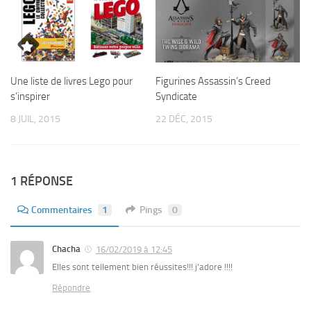
Une liste de livres Lego pour
Figurines Assassin’s Creed
s’inspirer
Syndicate
8 JUIL, 2015
22 DÉC, 2015
1 RÉPONSE
Commentaires
1
Pings
0
Chacha
16/02/2019 à 12:45
Elles sont tellement bien réussites!!! j’adore !!!!
Répondre