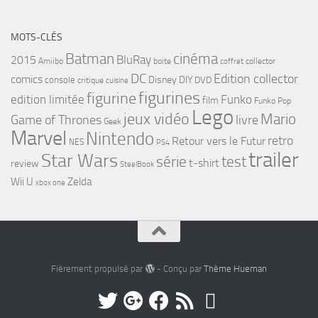
MOTS-CLÉS
cinéma
Batman
BluRay
2015
Amiibo
boite
collector
coffret
DC
Edition collector
comics
Disney
DIY
console
DVD
critique
cuisine
figurines
figurine
edition limitée
Funko
film
Funko Pop
Lego
jeux vidéo
Mario
Game of Thrones
livre
Geek
Marvel
Nintendo
retro
Retour vers le Futur
NES
PS4
trailer
Star Wars
série
test
t-shirt
review
SteelBook
Wii U
Zelda
xbox one
Fièrement propulsé par
- Conçu par
Thème Hueman