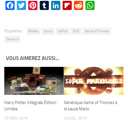
Facebook
Twitter
Pinterest
Tumblr
LinkedIn
Flipboard
Reddit
WhatsA
Étiquettes :
BluRay
bonus
coffret
DVD
Game of Thrones
Saison 5
VOUS AIMEREZ AUSSI...
Harry Potter Intégrale Édition
Générique Game of Thrones à
Limitée
la sauce Mario
29 NOV, 2016
25 JUIL, 2015