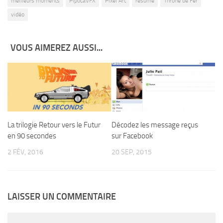
meilleurs moments
PipocaVFX
Pixel Art
resumé
Throne de Fer
vidéo
VOUS AIMEREZ AUSSI...
La trilogie Retour vers le Futur
Décodez les message reçus
en 90 secondes
sur Facebook
2 FÉV, 2016
20 SEP, 2015
LAISSER UN COMMENTAIRE