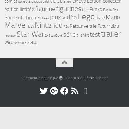
DC
Edition collector
comics
Disney
DIY
console
DVD
critique
cuisine
figurines
figurine
edition limitée
Funko
film
Funko Pop
Lego
jeux vidéo
Mario
Game of Thrones
livre
Geek
Marvel
Nintendo
retro
Retour vers le Futur
NES
PS4
trailer
Star Wars
série
test
t-shirt
review
SteelBook
Wii U
Zelda
xbox one
Fièrement propulsé par
- Conçu par
Thème Hueman