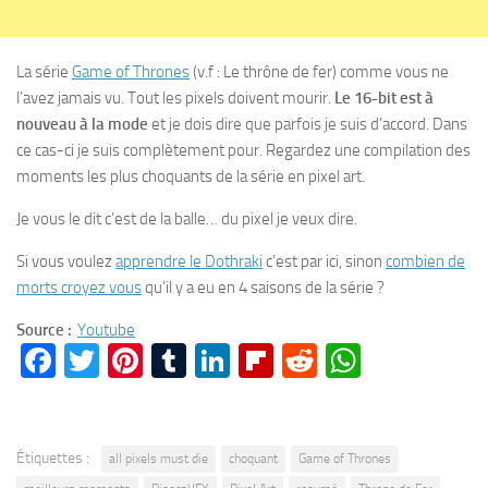
La série
Game of Thrones
(v.f : Le thrône de fer) comme vous ne
l’avez jamais vu. Tout les pixels doivent mourir.
Le 16-bit est à
nouveau à la mode
et je dois dire que parfois je suis d’accord. Dans
ce cas-ci je suis complètement pour. Regardez une compilation des
moments les plus choquants de la série en pixel art.
Je vous le dit c’est de la balle… du pixel je veux dire.
Si vous voulez
apprendre le Dothraki
c’est par ici, sinon
combien de
morts croyez vous
qu’il y a eu en 4 saisons de la série ?
Source :
Youtube
Facebook
Twitter
Pinterest
Tumblr
LinkedIn
Flipboard
Reddit
WhatsA
Étiquettes :
all pixels must die
choquant
Game of Thrones