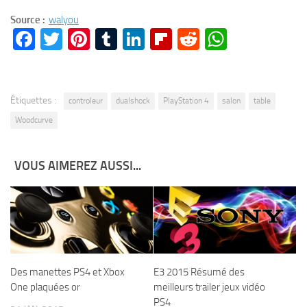
Source :
walyou
Facebook
Twitter
Pinterest
Tumblr
LinkedIn
Flipboard
Reddit
WhatsA
Étiquettes :
controleur
dualshock
PlayStation 4
salon
table
Woodcurve
VOUS AIMEREZ AUSSI...
Des manettes PS4 et Xbox
E3 2015 Résumé des
One plaquées or
meilleurs trailer jeux vidéo
PS4