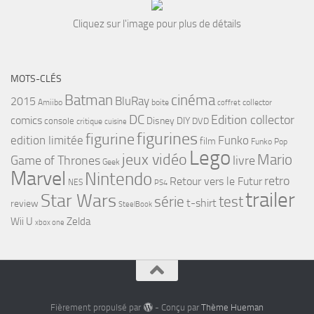
Cliquez sur l'image pour plus de détails
MOTS-CLÉS
cinéma
Batman
BluRay
2015
Amiibo
boite
collector
coffret
DC
Edition collector
comics
Disney
DIY
console
DVD
critique
cuisine
figurines
figurine
edition limitée
Funko
film
Funko Pop
Lego
jeux vidéo
Mario
Game of Thrones
livre
Geek
Marvel
Nintendo
retro
Retour vers le Futur
NES
PS4
trailer
Star Wars
série
test
t-shirt
review
SteelBook
Wii U
Zelda
xbox one
Fièrement propulsé par
- Conçu par
Thème Hueman