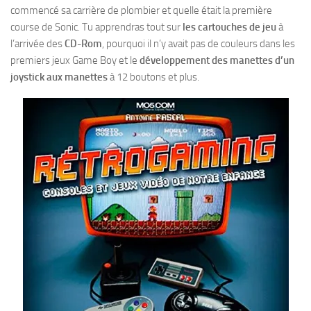
commencé sa carrière de plombier et quelle était la première
course de Sonic. Tu apprendras tout sur
les cartouches de jeu
à
l’arrivée des
CD-Rom
, pourquoi il n’y avait pas de couleurs dans les
premiers jeux Game Boy et le
développement des manettes d’un
joystick aux manettes
à 12 boutons et plus.