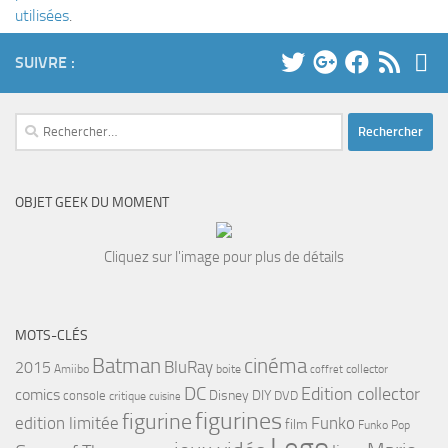
utilisées
.
SUIVRE :
Rechercher :
OBJET GEEK DU MOMENT
Cliquez sur l'image pour plus de détails
MOTS-CLÉS
cinéma
Batman
BluRay
2015
Amiibo
boite
collector
coffret
DC
Edition collector
comics
Disney
DIY
console
DVD
critique
cuisine
figurines
figurine
edition limitée
Funko
film
Funko Pop