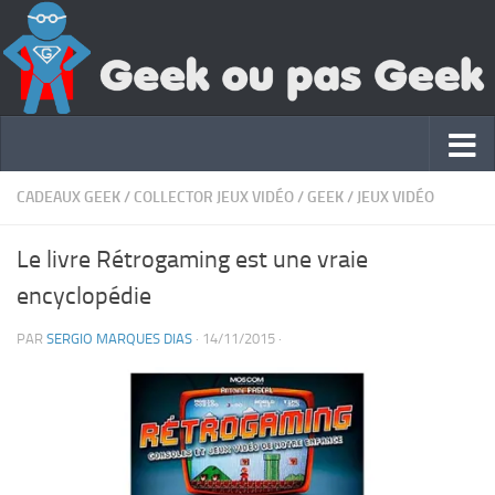
CADEAUX GEEK
/
COLLECTOR JEUX VIDÉO
/
GEEK
/
JEUX VIDÉO
Le livre Rétrogaming est une vraie
encyclopédie
PAR
SERGIO MARQUES DIAS
·
14/11/2015
·