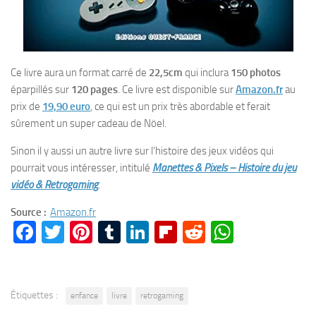
Ce livre aura un format carré de
22,5cm
qui inclura
150 photos
éparpillés sur
120 pages
. Ce livre est disponible sur
Amazon.fr
au
prix de
19,90 euro
, ce qui est un prix très abordable et ferait
sûrement un super cadeau de Nöel.
Sinon il y aussi un autre livre sur l’histoire des jeux vidéos qui
pourrait vous intéresser, intitulé
Manettes & Pixels – Histoire du jeu
vidéo & Retrogaming
.
Source :
Amazon.fr
Facebook
Twitter
Pinterest
Tumblr
LinkedIn
Flipboard
Reddit
WhatsA
Étiquettes :
enfance
livre
retrogaming