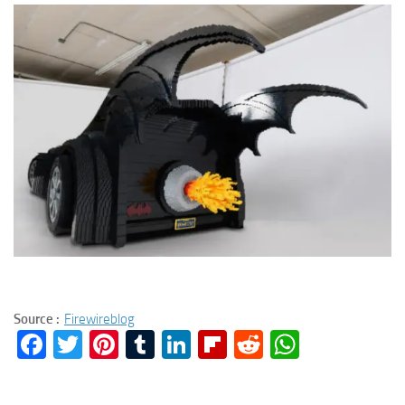
Source :
Firewireblog
Facebook
Twitter
Pinterest
Tumblr
LinkedIn
Flipboard
Reddit
WhatsA