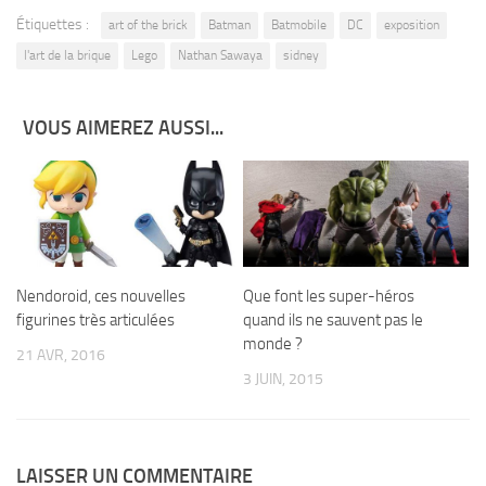
Étiquettes :
art of the brick
Batman
Batmobile
DC
exposition
l'art de la brique
Lego
Nathan Sawaya
sidney
VOUS AIMEREZ AUSSI...
Nendoroid, ces nouvelles
Que font les super-héros
figurines très articulées
quand ils ne sauvent pas le
monde ?
21 AVR, 2016
3 JUIN, 2015
LAISSER UN COMMENTAIRE