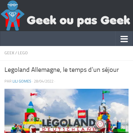
GEEK
/
LEGO
Legoland Allemagne, le temps d’un séjour
PAR
LILI GOMES
·
28/04/2022
·