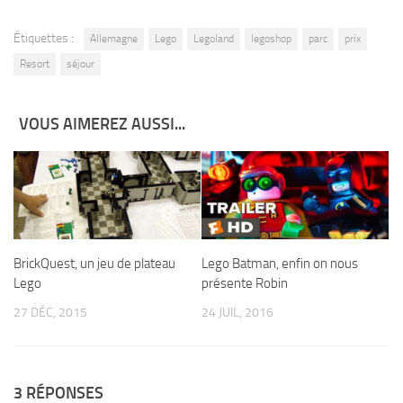
Étiquettes :
Allemagne
Lego
Legoland
legoshop
parc
prix
Resort
séjour
VOUS AIMEREZ AUSSI...
Lego Batman, enfin on nous
BrickQuest, un jeu de plateau
présente Robin
Lego
24 JUIL, 2016
27 DÉC, 2015
3 RÉPONSES