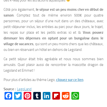
des k-way pour les attractions aquatiques
Côté prix également,
le séjour est un peu moins cher en début de
saison
. Comptez tout de même environ 500€ pour quatre
personnes, pour un séjour d’une nuit dans un des châteaux, avec
petit-déjeuner inclus, les entrées au parc pour deux jours, le trajet,
les repas sur place et les petits extras ici et là.
Vous pouvez
diminuer les dépenses en optant pour un bungalow dans le
village de vacances
, qui sont un peu moins chers que les châteaux,
ou bien en réservant un hôtel en dehors de Legoland.
Ce petit séjour était très agréable et nous nous sommes bien
amusés. Quel plaisir aussi de rencontrer la mascotte dragon de
Legoland et Emmet !
Pour plus d’articles au thème Lego,
cliquez sur ce lien
.
Source :
LegoLand
Facebook
Twitter
Pinterest
Tumblr
LinkedIn
Flipboard
Reddit
WhatsA