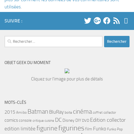
utilisées
.
SUIVRE :
Rechercher :
OBJET GEEK DU MOMENT
Cliquez sur l'image pour plus de détails
MOTS-CLÉS
cinéma
Batman
BluRay
2015
Amiibo
boite
collector
coffret
DC
Edition collector
comics
Disney
DIY
console
DVD
critique
cuisine
figurines
figurine
edition limitée
Funko
film
Funko Pop