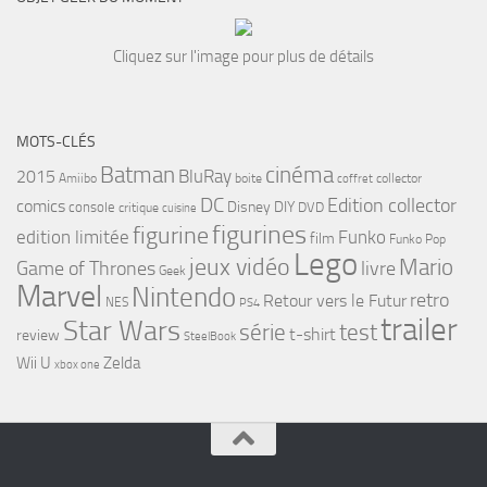
Cliquez sur l'image pour plus de détails
MOTS-CLÉS
cinéma
Batman
BluRay
2015
Amiibo
boite
collector
coffret
DC
Edition collector
comics
Disney
DIY
console
DVD
critique
cuisine
figurines
figurine
edition limitée
Funko
film
Funko Pop
Lego
jeux vidéo
Mario
Game of Thrones
livre
Geek
Marvel
Nintendo
retro
Retour vers le Futur
NES
PS4
trailer
Star Wars
série
test
t-shirt
review
SteelBook
Wii U
Zelda
xbox one