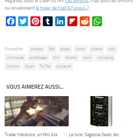
Regardez aussi le trailer du film
Les Minions
, mais aussi les Minions
qui envahissent
le trailer de Fast & Furious 7
.
Facebook
Twitter
Pinterest
Tumblr
LinkedIn
Flipboard
Reddit
WhatsA
Étiquettes :
amazon
Bob
boites
carton
cinéma
colis
commande
emballages
film
Kärcher
Kevin
marketing
minions
Stuart
Tic Tac
Universal
VOUS AIMEREZ AUSSI...
Trailer Hardcore, un film à la
Le livre: Sagesse Geek, les