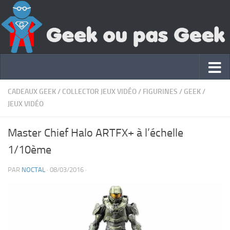
CADEAUX GEEK
/
COLLECTOR JEUX VIDÉO
/
FIGURINES
/
GEEK
/
JEUX VIDÉO
Master Chief Halo ARTFX+ à l’échelle
1/10ème
PAR
NOCTAL
·
08/03/2016
·