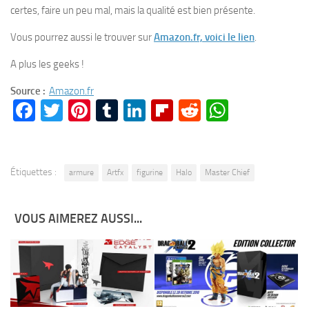
certes, faire un peu mal, mais la qualité est bien présente.
Vous pourrez aussi le trouver sur
Amazon.fr, voici le lien
.
A plus les geeks !
Source :
Amazon.fr
Facebook
Twitter
Pinterest
Tumblr
LinkedIn
Flipboard
Reddit
WhatsA
Étiquettes :
armure
Artfx
figurine
Halo
Master Chief
VOUS AIMEREZ AUSSI...