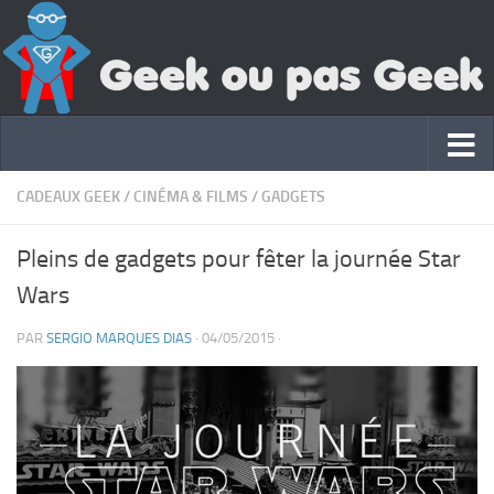
CADEAUX GEEK
/
CINÉMA & FILMS
/
GADGETS
Pleins de gadgets pour fêter la journée Star
Wars
PAR
SERGIO MARQUES DIAS
·
04/05/2015
·