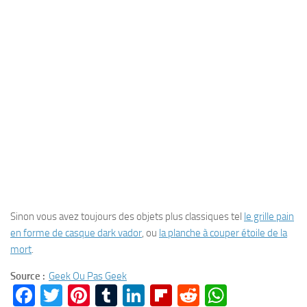
Sinon vous avez toujours des objets plus classiques tel
le grille pain
en forme de casque dark vador
, ou
la planche à couper étoile de la
mort
.
Source :
Geek Ou Pas Geek
Facebook
Twitter
Pinterest
Tumblr
LinkedIn
Flipboard
Reddit
WhatsA