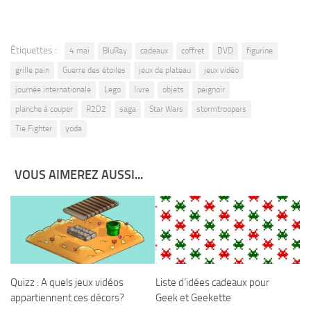
Étiquettes :
4 mai
BluRay
cadeaux
coffret
DVD
figurine
grille pain
Guerre des étoiles
jeux de plateau
jeux vidéo
journée internationale
Lego
livre
objets
peignoir
planche à couper
R2D2
saga
Star Wars
stormtroopers
Tie Fighter
yoda
VOUS AIMEREZ AUSSI...
Quizz : A quels jeux vidéos
Liste d’idées cadeaux pour
appartiennent ces décors?
Geek et Geekette