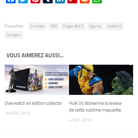
Étiquettes :
à monter
DBZ
Dragon Ball Z
figurine
model kit
Son goku
VOUS AIMEREZ AUSSI...
Hulk Vs Wolverine la review
Overwatch en édition collector
de cette sublime maquette
10 NOV, 2015
4 SEP, 2018