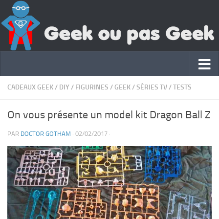
CADEAUX GEEK
/
DIY
/
FIGURINES
/
GEEK
/
SÉRIES TV
/
TESTS
On vous présente un model kit Dragon Ball Z
PAR
DOCTOR GOTHAM
·
02/02/2017
·