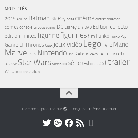
MOTS-CLÉS
cinéma
Batman
BluRay
2015
Amiibo
boite
collector
coffret
DC
Edition collector
comics
Disney
DIY
console
DVD
critique
cuisine
figurines
figurine
edition limitée
Funko
film
Funko Pop
Lego
jeux vidéo
Mario
Game of Thrones
livre
Geek
Marvel
Nintendo
retro
Retour vers le Futur
NES
PS4
trailer
Star Wars
série
test
t-shirt
review
SteelBook
Wii U
Zelda
xbox one
Fièrement propulsé par
- Conçu par
Thème Hueman