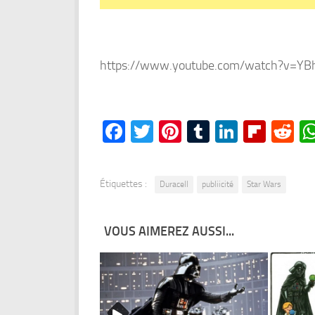
https://www.youtube.com/watch?v=Y
Facebook
Twitter
Pinterest
Tumblr
LinkedI
Flipb
Re
Étiquettes :
Duracell
publiicité
Star Wars
VOUS AIMEREZ AUSSI...