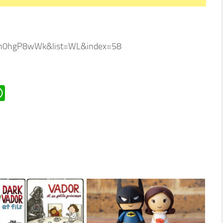
Bh0hgP8wWk&list=WL&index=58
n
oard
ddit
WhatsApp