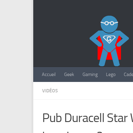
Accueil
Geek
Gaming
Lego
Cad
VIDÉOS
Pub Duracell Star 