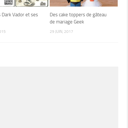
s Dark Vador et ses
Des cake toppers de gâteau
de mariage Geek
015
29 JUIN, 2017