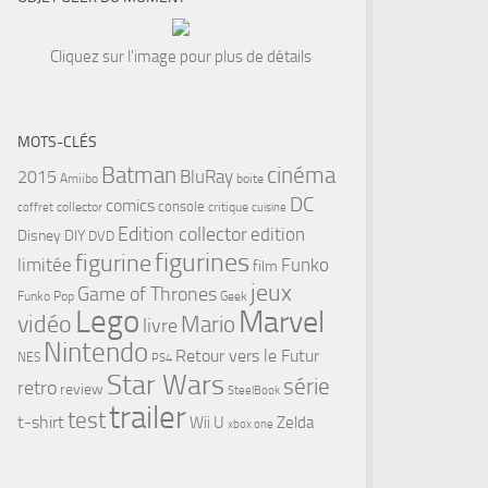
Cliquez sur l'image pour plus de détails
MOTS-CLÉS
cinéma
Batman
BluRay
2015
Amiibo
boite
DC
comics
console
collector
critique
coffret
cuisine
Edition collector
edition
Disney
DIY
DVD
figurines
figurine
limitée
Funko
film
jeux
Game of Thrones
Funko Pop
Geek
Lego
Marvel
vidéo
Mario
livre
Nintendo
Retour vers le Futur
NES
PS4
Star Wars
série
retro
review
SteelBook
trailer
test
t-shirt
Wii U
Zelda
xbox one