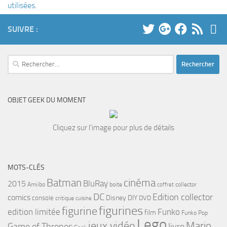
utilisées
.
SUIVRE :
Rechercher :
OBJET GEEK DU MOMENT
Cliquez sur l'image pour plus de détails
MOTS-CLÉS
cinéma
Batman
BluRay
2015
Amiibo
boite
collector
coffret
DC
Edition collector
comics
Disney
DIY
console
DVD
critique
cuisine
figurines
figurine
edition limitée
Funko
film
Funko Pop
Lego
jeux vidéo
Mario
Game of Thrones
livre