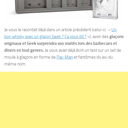
Je vous le racontait déjà dans un article précédent (celui-ci : «
Un
bon whisky avec un glaçon Geek ? Ça vous dit ?
»), avoir des
glaçons
originaux et Geek surprendra vos invités lors des barbecues et
dîners en tout genres.
Je vous avait déjà écrit un test sur un set de
moule à glaçons en forme de
Pac-Man
et fantômes du jeu du
même nom.