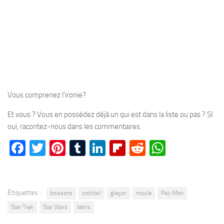
Vous comprenez l’ironie?
Et vous ? Vous en possédez déjà un qui est dans la liste ou pas ? SI
oui, racontez-nous dans les commentaires.
Facebook
Twitter
Pinterest
Tumblr
LinkedIn
Flipboard
Reddit
WhatsA
Étiquettes :
boissons
cocktail
glaçon
moule
Pac-Man
Star Trek
Star Wars
tetris