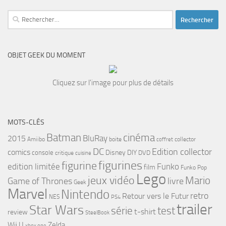
Rechercher :
OBJET GEEK DU MOMENT
Cliquez sur l'image pour plus de détails
MOTS-CLÉS
cinéma
Batman
BluRay
2015
Amiibo
boite
collector
coffret
DC
Edition collector
comics
Disney
DIY
console
DVD
critique
cuisine
figurines
figurine
edition limitée
Funko
film
Funko Pop
Lego
jeux vidéo
Mario
Game of Thrones
livre
Geek
Marvel
Nintendo
retro
Retour vers le Futur
NES
PS4
trailer
Star Wars
série
test
t-shirt
review
SteelBook
Wii U
Zelda
xbox one