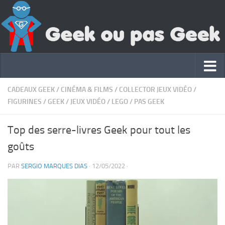
CADEAUX GEEK
/
CINÉMA & FILMS
/
COLLECTOR JEUX VIDÉO
/
FIGURINES
/
GEEK
/
JEUX VIDÉO
/
LEGO
/
PAS GEEK
Top des serre-livres Geek pour tout les
goûts
PAR
SERGIO MARQUES DIAS
·
12/05/2022
·