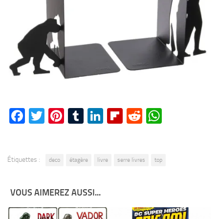
Facebook
Twitter
Pinterest
Tumblr
LinkedIn
Flipboard
Reddit
WhatsA
Étiquettes :
deco
étagère
livre
serre livres
top
VOUS AIMEREZ AUSSI...