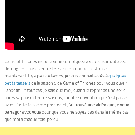
Game of Thrones est une série compliquée à suivre, surtout avec
de longues pauses entre les saisons comme c’est le cas
maintenant. Il y a peu de temps, je vous donnait accès à
quelques
petits teasers
de la saison 5 de Game of Thrones pour vous ouvrir
l’appétit. En tout cas, je sais que moi, quand je reprends une série
après sa pause d’entre saisons, j’oublie souvent ce qui s’est passé
avant. Cette fois je me prépare et
j’ai trouvé une vidéo que je veux
partager avec vous
pour que vous ne soyez pas dans le même cas
que moi à chaque fois, perdu.