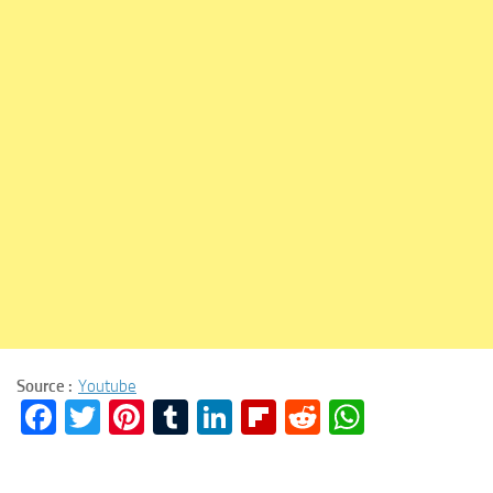
Source :
Youtube
Facebook
Twitter
Pinterest
Tumblr
LinkedIn
Flipboard
Reddit
WhatsA