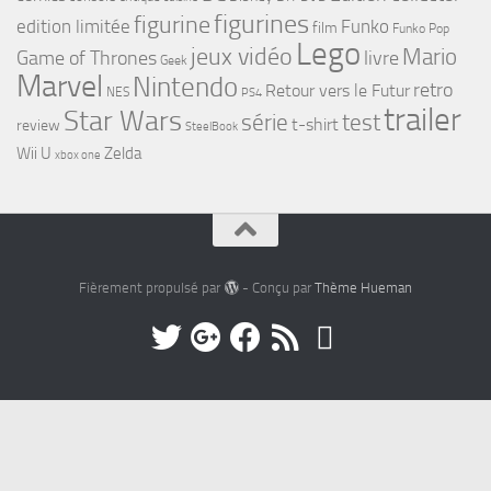
figurines
figurine
edition limitée
Funko
film
Funko Pop
Lego
jeux vidéo
Mario
Game of Thrones
livre
Geek
Marvel
Nintendo
retro
Retour vers le Futur
NES
PS4
trailer
Star Wars
série
test
t-shirt
review
SteelBook
Wii U
Zelda
xbox one
Fièrement propulsé par
- Conçu par
Thème Hueman