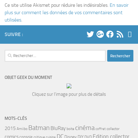
Ce site utilise Akismet pour réduire les indésirables.
En savoir
plus sur comment les données de vos commentaires sont
utilisées
.
SUIVRE :
Rechercher :
OBJET GEEK DU MOMENT
Cliquez sur l'image pour plus de détails
MOTS-CLÉS
cinéma
Batman
BluRay
2015
Amiibo
boite
collector
coffret
DC
Edition collector
comics
Disney
DIY
console
DVD
critique
cuisine