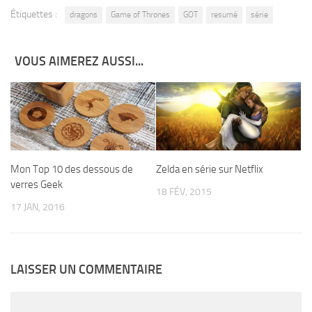
Étiquettes :
dragons
Game of Thrones
GOT
resumé
série
VOUS AIMEREZ AUSSI...
Mon Top 10 des dessous de
Zelda en série sur Netflix
verres Geek
18 FÉV, 2015
17 JAN, 2016
LAISSER UN COMMENTAIRE