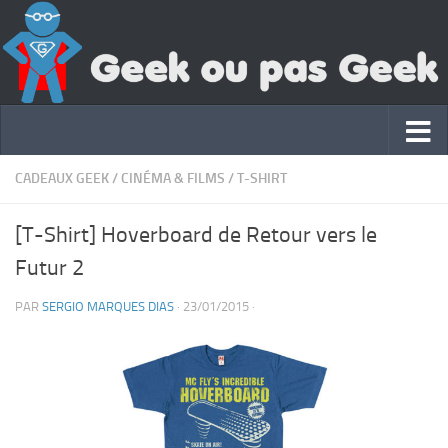
CADEAUX GEEK
/
CINÉMA & FILMS
/
T-SHIRT
[T-Shirt] Hoverboard de Retour vers le
Futur 2
PAR
SERGIO MARQUES DIAS
·
23/01/2015
·