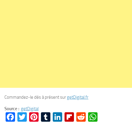
Commandez-le dés à présent sur
getDigital.fr
Source :
getDigital
Facebook
Twitter
Pinterest
Tumblr
LinkedIn
Flipboard
Reddit
WhatsA