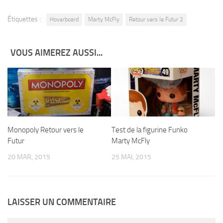
Étiquettes :
Hoverboard
Marty McFly
Retour vers le Futur 2
VOUS AIMEREZ AUSSI...
Monopoly Retour vers le
Test de la figurine Funko
Futur
Marty McFly
20 MAR, 2015
25 MAI, 2015
LAISSER UN COMMENTAIRE