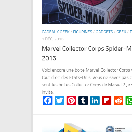
CADEAUX GEEK
/
FIGURINES
/
GADGETS
/
GEEK
/
T
1 DÉC, 2016
Marvel Collector Corps Spider-
2016
Voici encore une boite Marvel Collector Corps
tout droit des États-Unis. Vous ne savez pas 
sont les boites Collector Corps de Marvel ? Je
invite...
Facebook
Twitter
Pinterest
Tumblr
LinkedI
Flipb
Re