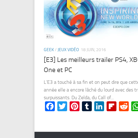
GEEK
/
JEUX VIDÉO
18 JUIN, 2016
[E3] Les meilleurs trailer PS4, X
One et PC
L’E3 a touché à sa fin et on peut dire que cett
année elle a encore lâché du lourd avec des tr
surpuissants. Du Zelda, du Call of...
Facebook
Twitter
Pinterest
Tumblr
LinkedI
Flipb
Re