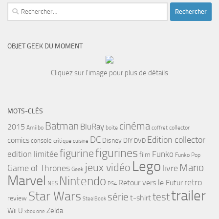
Rechercher :
OBJET GEEK DU MOMENT
Cliquez sur l'image pour plus de détails
MOTS-CLÉS
cinéma
Batman
BluRay
2015
Amiibo
boite
collector
coffret
DC
Edition collector
comics
Disney
DIY
console
DVD
critique
cuisine
figurines
figurine
edition limitée
Funko
film
Funko Pop
Lego
jeux vidéo
Mario
Game of Thrones
livre
Geek
Marvel
Nintendo
retro
Retour vers le Futur
NES
PS4
trailer
Star Wars
série
test
t-shirt
review
SteelBook
Wii U
Zelda
xbox one