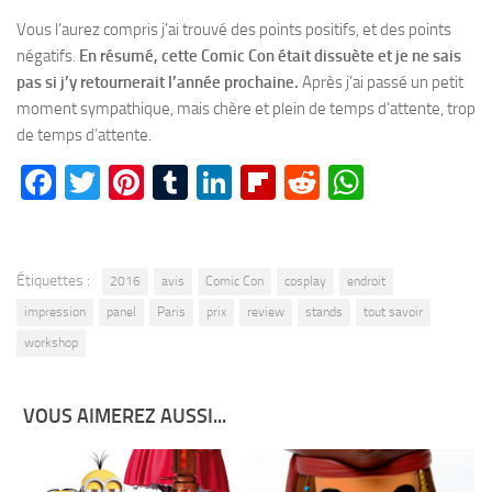
Vous l’aurez compris j’ai trouvé des points positifs, et des points
négatifs.
En résumé, cette Comic Con était dissuète et je ne sais
pas si j’y retournerait l’année prochaine.
Après j’ai passé un petit
moment sympathique, mais chère et plein de temps d’attente, trop
de temps d’attente.
Facebook
Twitter
Pinterest
Tumblr
LinkedIn
Flipboard
Reddit
WhatsA
Étiquettes :
2016
avis
Comic Con
cosplay
endroit
impression
panel
Paris
prix
review
stands
tout savoir
workshop
VOUS AIMEREZ AUSSI...