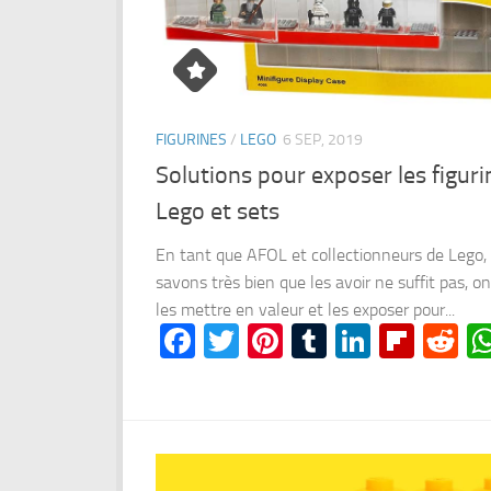
FIGURINES
/
LEGO
6 SEP, 2019
Solutions pour exposer les figuri
Lego et sets
En tant que AFOL et collectionneurs de Lego,
savons très bien que les avoir ne suffit pas, o
les mettre en valeur et les exposer pour...
Facebook
Twitter
Pinterest
Tumblr
LinkedI
Flipb
Re