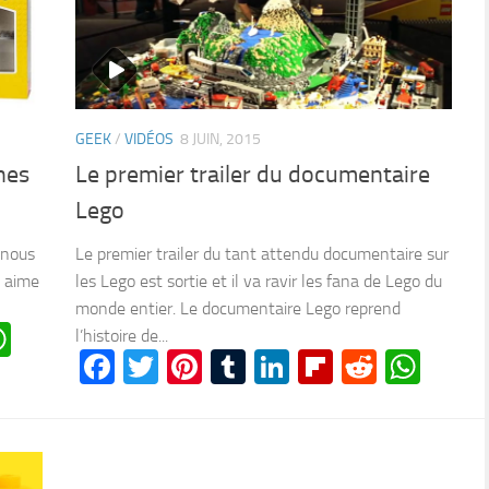
GEEK
/
VIDÉOS
8 JUIN, 2015
nes
Le premier trailer du documentaire
Lego
 nous
Le premier trailer du tant attendu documentaire sur
n aime
les Lego est sortie et il va ravir les fana de Lego du
monde entier. Le documentaire Lego reprend
n
oard
ddit
WhatsApp
l’histoire de...
Facebook
Twitter
Pinterest
Tumblr
LinkedIn
Flipboard
Reddit
Wha