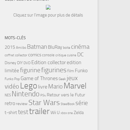
Cliquez sur l'image pour plus de détails
MOTS-CLÉS
cinéma
Batman
BluRay
2015
Amiibo
boite
DC
comics
console
collector
critique
coffret
cuisine
Edition collector
edition
Disney
DIY
DVD
figurines
figurine
limitée
Funko
film
jeux
Game of Thrones
Funko Pop
Geek
Lego
Marvel
vidéo
Mario
livre
Nintendo
Retour vers le Futur
tsApp
NES
PS4
Star Wars
série
retro
review
SteelBook
trailer
test
t-shirt
Wii U
Zelda
xbox one