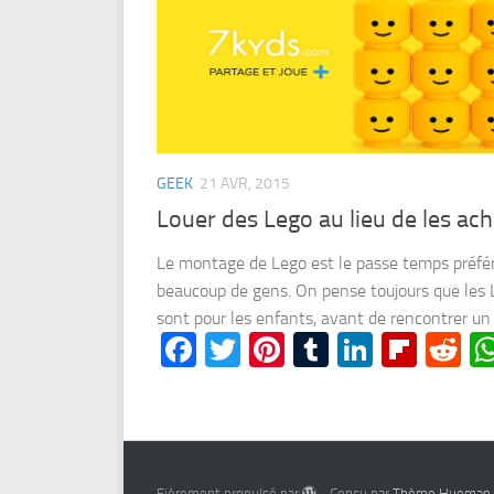
GEEK
21 AVR, 2015
Louer des Lego au lieu de les ach
Le montage de Lego est le passe temps préfé
beaucoup de gens. On pense toujours que les
sont pour les enfants, avant de rencontrer un v
Facebook
Twitter
Pinterest
Tumblr
LinkedI
Flipb
Re
Fièrement propulsé par
- Conçu par
Thème Hueman