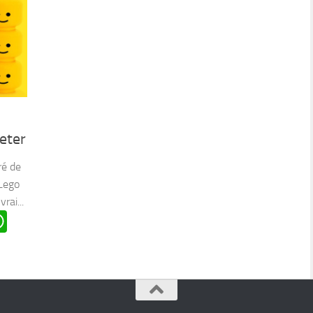
eter
ré de
 Lego
rai...
n
oard
ddit
WhatsApp