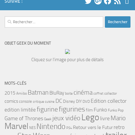
SUIVRE :
Rechercher :
OBJET GEEK DU MOMENT
Cliquez sur l'image pour plus de détails
MOTS-CLÉS
cinéma
Batman
BluRay
2015
Amiibo
boite
collector
coffret
DC
Edition collector
comics
Disney
DIY
console
DVD
critique
cuisine
figurines
figurine
edition limitée
Funko
film
Funko Pop
Lego
jeux vidéo
Mario
Game of Thrones
livre
Geek
Marvel
Nintendo
retro
Retour vers le Futur
NES
PS4