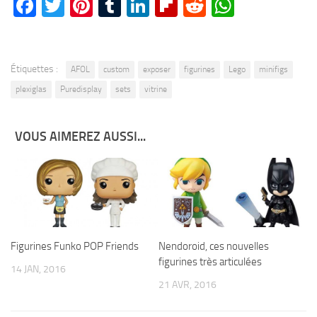
Facebook
Twitter
Pinterest
Tumblr
LinkedIn
Flipboard
Reddit
WhatsA
Étiquettes :
AFOL
custom
exposer
figurines
Lego
minifigs
plexiglas
Puredisplay
sets
vitrine
VOUS AIMEREZ AUSSI...
Figurines Funko POP Friends
Nendoroid, ces nouvelles
figurines très articulées
14 JAN, 2016
21 AVR, 2016