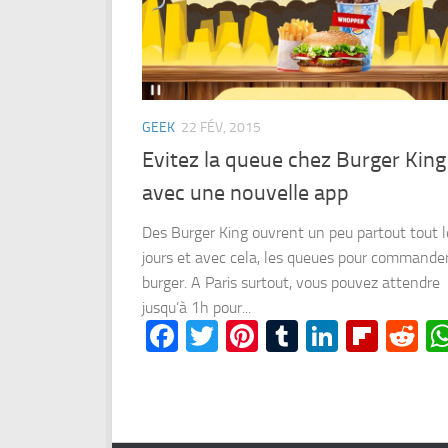
GEEK
22 FÉV, 2015
Evitez la queue chez Burger King
avec une nouvelle app
Des Burger King ouvrent un peu partout tout l
jours et avec cela, les queues pour commande
burger. A Paris surtout, vous pouvez attendre
jusqu’à 1h pour...
Facebook
Twitter
Pinterest
Tumblr
LinkedI
Flipb
Re