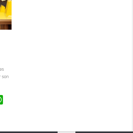
es
r son
n
oard
ddit
WhatsApp