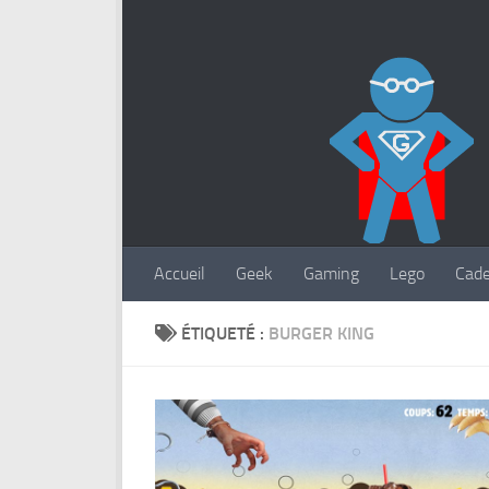
Accueil
Geek
Gaming
Lego
Cad
ÉTIQUETÉ :
BURGER KING