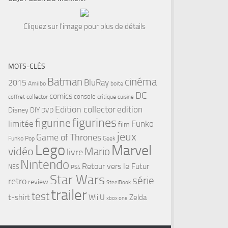
Cliquez sur l'image pour plus de détails
MOTS-CLÉS
cinéma
Batman
BluRay
2015
Amiibo
boite
DC
comics
console
collector
critique
coffret
cuisine
Edition collector
edition
Disney
DIY
DVD
figurines
figurine
limitée
Funko
film
jeux
Game of Thrones
Funko Pop
Geek
Lego
Marvel
vidéo
Mario
livre
Nintendo
Retour vers le Futur
NES
PS4
Star Wars
série
retro
review
SteelBook
trailer
test
t-shirt
Wii U
Zelda
xbox one