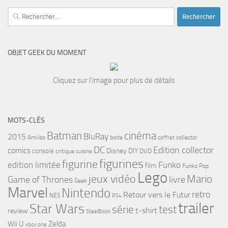
Rechercher :
OBJET GEEK DU MOMENT
Cliquez sur l'image pour plus de détails
MOTS-CLÉS
cinéma
Batman
BluRay
2015
Amiibo
boite
collector
coffret
DC
Edition collector
comics
Disney
DIY
console
DVD
critique
cuisine
figurines
figurine
edition limitée
Funko
film
Funko Pop
Lego
jeux vidéo
Mario
Game of Thrones
livre
Geek
Marvel
Nintendo
retro
Retour vers le Futur
NES
PS4
trailer
Star Wars
série
test
t-shirt
review
SteelBook
Wii U
Zelda
xbox one