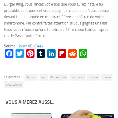
Burger King, vous lancez votre app que vous aurez installé au
préalable, vous jouez et si vous gagnez, c’est bingo. Vous passez
devant tout le monde en montrant fièrement l’écran de votre
smartphone. Par contre faites attention, si vous gagnez un Fast
Pass, vous n’aurez qu’une fenêtre de 15min pour l’utiliser, après
cela le Pass s’autodétruira.
Source :
JournalDuGeek
Facebook
Twitter
Pinterest
Tumblr
LinkedIn
Flipboard
Reddit
WhatsA
Étiquettes :
Android
app
Burger King
fast pass
iPhone
queue
smartphone
VOUS AIMEREZ AUSSI...