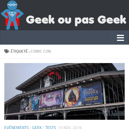
ÉTIQUETÉ :
COMIC CON
EVÉNEMENTS
/
GEEK
/
TESTS
15 NOV, 2016