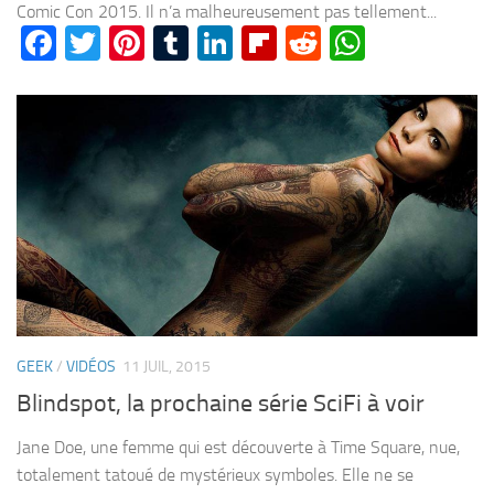
Comic Con 2015. Il n’a malheureusement pas tellement...
Facebook
Twitter
Pinterest
Tumblr
LinkedIn
Flipboard
Reddit
WhatsA
GEEK
/
VIDÉOS
11 JUIL, 2015
Blindspot, la prochaine série SciFi à voir
Jane Doe, une femme qui est découverte à Time Square, nue,
totalement tatoué de mystérieux symboles. Elle ne se