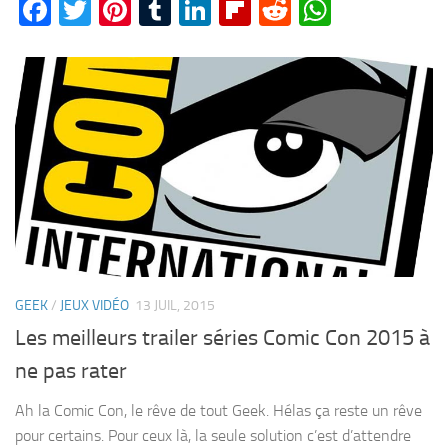
Facebook
Twitter
Pinterest
Tumblr
LinkedIn
Flipboard
Reddit
WhatsA
GEEK
/
JEUX VIDÉO
13 JUIL, 2015
Les meilleurs trailer séries Comic Con 2015 à
ne pas rater
Ah la Comic Con, le rêve de tout Geek. Hélas ça reste un rêve
pour certains. Pour ceux là, la seule solution c’est d’attendre