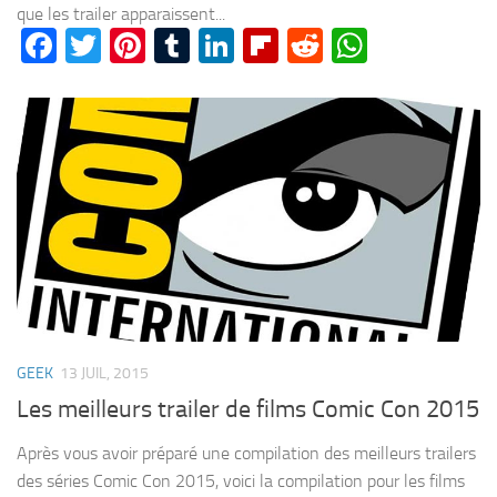
que les trailer apparaissent...
Facebook
Twitter
Pinterest
Tumblr
LinkedIn
Flipboard
Reddit
WhatsA
GEEK
13 JUIL, 2015
Les meilleurs trailer de films Comic Con 2015
Après vous avoir préparé une compilation des meilleurs trailers
des séries Comic Con 2015, voici la compilation pour les films