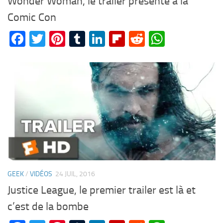
Wonder Woman, le trailer presenté à la
Comic Con
Facebook
Twitter
Pinterest
Tumblr
LinkedIn
Flipboard
Reddit
WhatsA
GEEK
/
VIDÉOS
24 JUIL, 2016
Justice League, le premier trailer est là et
c’est de la bombe