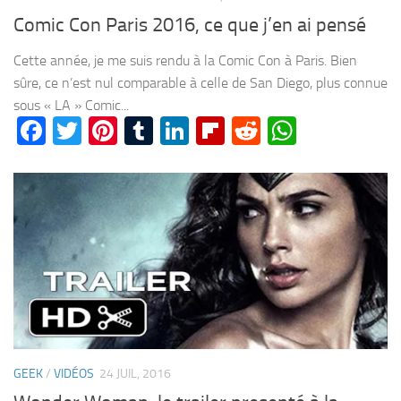
Comic Con Paris 2016, ce que j’en ai pensé
Cette année, je me suis rendu à la Comic Con à Paris. Bien
sûre, ce n’est nul comparable à celle de San Diego, plus connue
sous « LA » Comic...
Facebook
Twitter
Pinterest
Tumblr
LinkedIn
Flipboard
Reddit
WhatsA
GEEK
/
VIDÉOS
24 JUIL, 2016