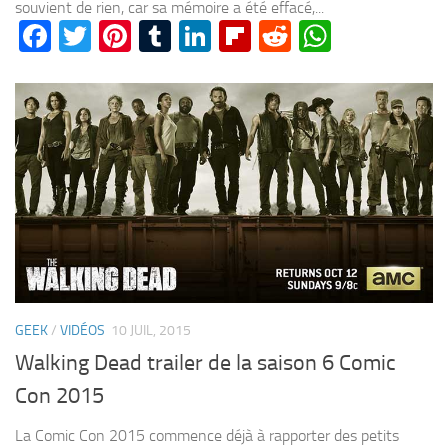
souvient de rien, car sa mémoire a été effacé,...
Facebook
Twitter
Pinterest
Tumblr
LinkedIn
Flipboard
Reddit
WhatsA
GEEK
/
VIDÉOS
10 JUIL, 2015
Walking Dead trailer de la saison 6 Comic
Con 2015
La Comic Con 2015 commence déjà à rapporter des petits