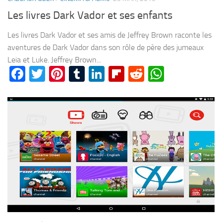
Les livres Dark Vador et ses enfants
Les livres Dark Vador et ses amis de Jeffrey Brown raconte les
aventures de Dark Vador dans son rôle de père des jumeaux
Leia et Luke. Jeffrey Brown...
Facebook
Twitter
Pinterest
Tumblr
LinkedIn
Flipboard
Reddit
WhatsA