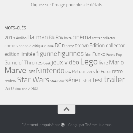
Cliquez sur l'image pour plus de détails
MOTS-CLÉS
cinéma
Batman
BluRay
2015
Amiibo
boite
collector
coffret
DC
Edition collector
comics
Disney
DIY
console
DVD
critique
cuisine
figurines
figurine
edition limitée
Funko
film
Funko Pop
Lego
jeux vidéo
Mario
Game of Thrones
livre
Geek
Marvel
Nintendo
retro
Retour vers le Futur
NES
PS4
trailer
Star Wars
série
test
t-shirt
review
SteelBook
Wii U
Zelda
xbox one
Fièrement propulsé par
- Conçu par
Thème Hueman