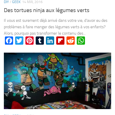
DIY
/
GEEK
14 MAI, 2016
Des tortues ninja aux légumes verts
Il vous est surement déjà arrivé dans votre vie, d’avoir eu des
problèmes à faire manger des légumes verts à vos enfants?
Alors, pourquoi pas transformer le contenu des...
Facebook
Twitter
Pinterest
Tumblr
LinkedIn
Flipboard
Reddit
WhatsA