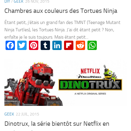
DIY
/
GEEK
26 NOV, 2015
Chambres aux couleurs des Tortues Ninja
Étant petit, j’étais un grand fan des TMNT (Teenage Mutant
Ninja Turtles), les Tortues Ninja. J’ai dit étant petit ? Non,
enfaîte je le suis toujours. Mais étant petit...
Facebook
Twitter
Pinterest
Tumblr
LinkedIn
Flipboard
Reddit
WhatsA
GEEK
22 JUIL, 2015
Dinotrux, la série bientôt sur Netflix en