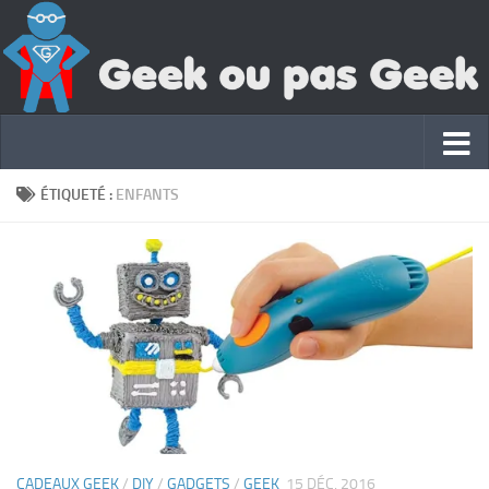
ÉTIQUETÉ :
ENFANTS
CADEAUX GEEK
/
DIY
/
GADGETS
/
GEEK
15 DÉC, 2016