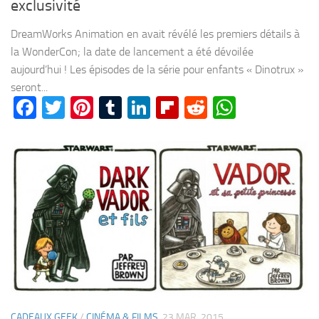
exclusivité
DreamWorks Animation en avait révélé les premiers détails à
la WonderCon; la date de lancement a été dévoilée
aujourd’hui ! Les épisodes de la série pour enfants « Dinotrux »
seront...
Facebook
Twitter
Pinterest
Tumblr
LinkedIn
Flipboard
Reddit
WhatsA
CADEAUX GEEK
/
CINÉMA & FILMS
23 MAR, 2015