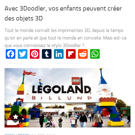
Avec 3Doodler, vos enfants peuvent créer
des objets 3D
Tout le monde connaît les imprimantes 3D, depuis le temps
qu’on en parle et que tout le monde en convoite. Mais est-ce
que vous connaissez le stylo 3Doodler ?...
Facebook
Twitter
Pinterest
Tumblr
LinkedIn
Flipboard
Reddit
WhatsA