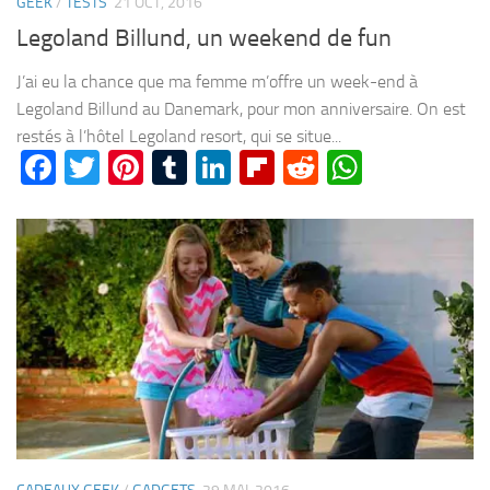
GEEK
/
TESTS
21 OCT, 2016
Legoland Billund, un weekend de fun
J’ai eu la chance que ma femme m’offre un week-end à
Legoland Billund au Danemark, pour mon anniversaire. On est
restés à l’hôtel Legoland resort, qui se situe...
Facebook
Twitter
Pinterest
Tumblr
LinkedIn
Flipboard
Reddit
WhatsA