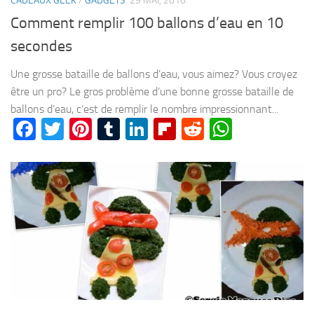
CADEAUX GEEK
/
GADGETS
29 MAI, 2016
Comment remplir 100 ballons d’eau en 10
secondes
Une grosse bataille de ballons d’eau, vous aimez? Vous croyez
être un pro? Le gros problème d’une bonne grosse bataille de
ballons d’eau, c’est de remplir le nombre impressionnant...
Facebook
Twitter
Pinterest
Tumblr
LinkedIn
Flipboard
Reddit
WhatsA