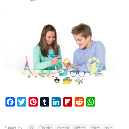
Facebook
Twitter
Pinterest
Tumblr
LinkedIn
Flipboard
Reddit
WhatsA
Étiquettes :
3D
3Doodler
création
enfants
objets
stylo