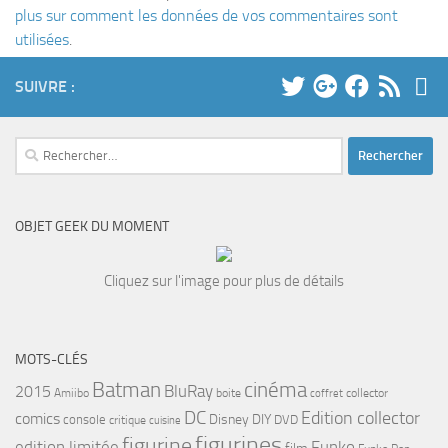
plus sur comment les données de vos commentaires sont
utilisées
.
SUIVRE :
Rechercher :
OBJET GEEK DU MOMENT
Cliquez sur l'image pour plus de détails
MOTS-CLÉS
cinéma
Batman
BluRay
2015
Amiibo
boite
collector
coffret
DC
Edition collector
comics
Disney
DIY
console
DVD
critique
cuisine
figurines
figurine
edition limitée
Funko