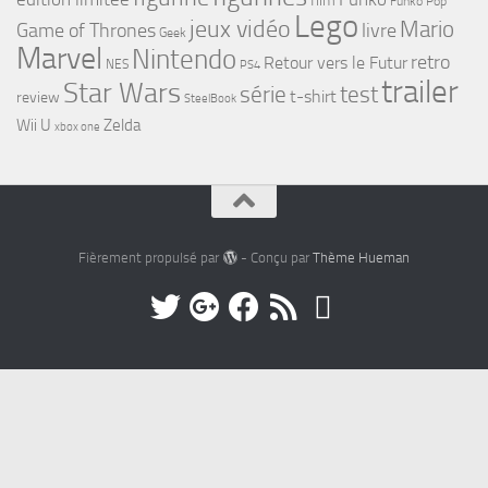
film
Funko Pop
Lego
jeux vidéo
Mario
Game of Thrones
livre
Geek
Marvel
Nintendo
retro
Retour vers le Futur
NES
PS4
trailer
Star Wars
série
test
t-shirt
review
SteelBook
Wii U
Zelda
xbox one
Fièrement propulsé par
- Conçu par
Thème Hueman