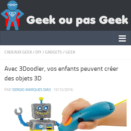
CADEAUX GEEK
/
DIY
/
GADGETS
/
GEEK
Avec 3Doodler, vos enfants peuvent créer
des objets 3D
PAR
SERGIO MARQUES DIAS
·
15/12/2016
·