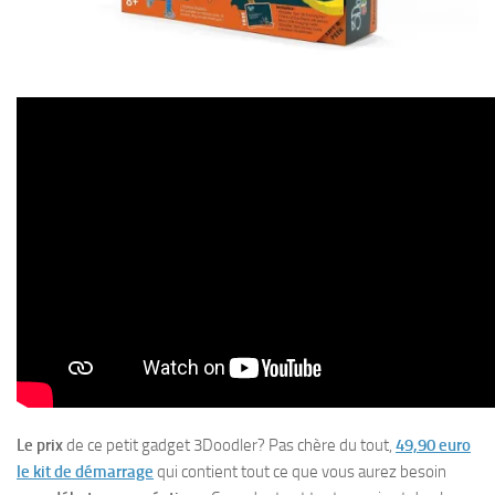
Le prix
de ce petit gadget 3Doodler? Pas chère du tout,
49,90 euro
le kit de démarrage
qui contient tout ce que vous aurez besoin