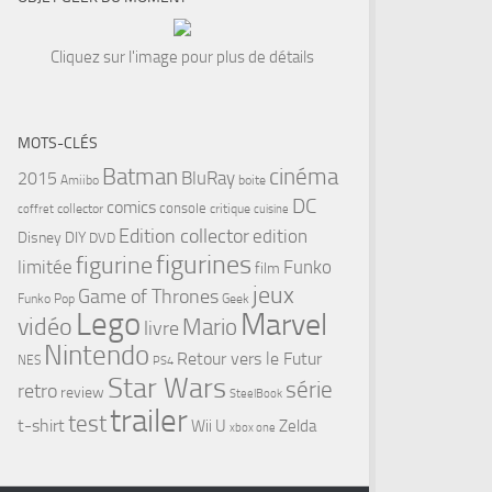
Cliquez sur l'image pour plus de détails
MOTS-CLÉS
cinéma
Batman
BluRay
2015
Amiibo
boite
DC
comics
console
collector
critique
coffret
cuisine
Edition collector
edition
Disney
DIY
DVD
figurines
figurine
limitée
Funko
film
jeux
Game of Thrones
Funko Pop
Geek
Lego
Marvel
vidéo
Mario
livre
Nintendo
Retour vers le Futur
NES
PS4
Star Wars
série
retro
review
SteelBook
trailer
test
t-shirt
Wii U
Zelda
xbox one