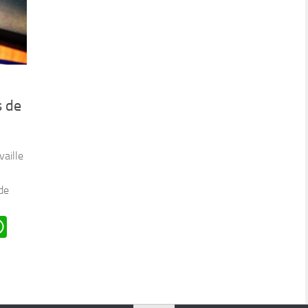
s de
vaille
de
n
oard
ddit
WhatsApp