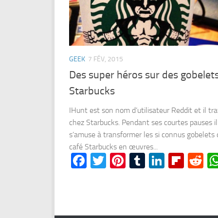
GEEK
7 FÉV, 2015
Des super héros sur des gobelet
Starbucks
IHunt est son nom d’utilisateur Reddit et il tra
chez Starbucks. Pendant ses courtes pauses il
s’amuse à transformer les si connus gobelets 
café Starbucks en œuvres...
Facebook
Twitter
Pinterest
Tumblr
LinkedI
Flipb
Re