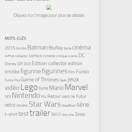
Cliquez sur l'image pour plus de détails
MOTS-CLÉS
cinéma
Batman
BluRay
2015
Amiibo
boite
DC
comics
console
collector
critique
coffret
cuisine
Edition collector
edition
Disney
DIY
DVD
figurines
figurine
limitée
Funko
film
jeux
Game of Thrones
Funko Pop
Geek
Lego
Marvel
vidéo
Mario
livre
Nintendo
Retour vers le Futur
NES
PS4
Star Wars
série
retro
review
SteelBook
trailer
test
t-shirt
Wii U
Zelda
xbox one