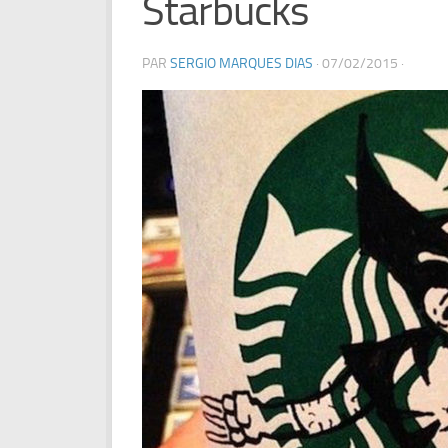
Starbucks
PAR
SERGIO MARQUES DIAS
·
07/02/2015
·