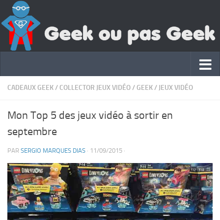
CADEAUX GEEK
/
COLLECTOR JEUX VIDÉO
/
GEEK
/
JEUX VIDÉO
Mon Top 5 des jeux vidéo à sortir en
septembre
PAR
SERGIO MARQUES DIAS
·
11/09/2015
·