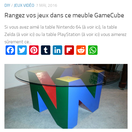
DIY
/
JEUX VIDÉO
7 MAI, 2016
Rangez vos jeux dans ce meuble GameCube
Si vous avez aimé la table Nintendo 64 (à voir ici), la table
Zelda (à voir ici) ou la table PlayStation (à voir ici) vous aimerez
sûrement ce...
Facebook
Twitter
Pinterest
Tumblr
LinkedIn
Flipboard
Reddit
WhatsA