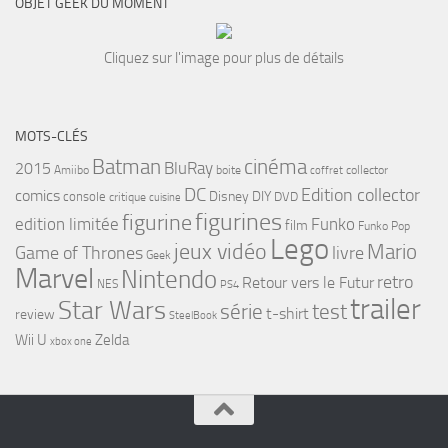
OBJET GEEK DU MOMENT
Cliquez sur l'image pour plus de détails
MOTS-CLÉS
cinéma
Batman
BluRay
2015
Amiibo
boite
collector
coffret
DC
Edition collector
comics
Disney
DIY
console
DVD
critique
cuisine
figurines
figurine
edition limitée
Funko
film
Funko Pop
Lego
jeux vidéo
Mario
Game of Thrones
livre
Geek
Marvel
Nintendo
retro
Retour vers le Futur
NES
PS4
trailer
Star Wars
série
test
t-shirt
review
SteelBook
Wii U
Zelda
xbox one