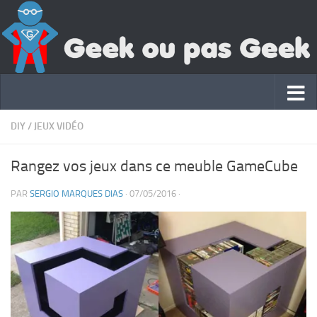
DIY
/
JEUX VIDÉO
Rangez vos jeux dans ce meuble GameCube
PAR
SERGIO MARQUES DIAS
·
07/05/2016
·