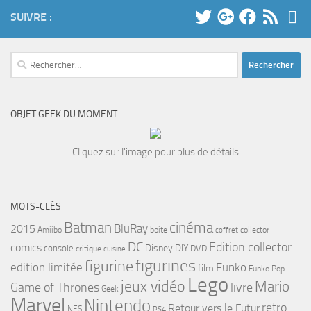
SUIVRE :
Rechercher :
OBJET GEEK DU MOMENT
Cliquez sur l'image pour plus de détails
MOTS-CLÉS
cinéma
Batman
BluRay
2015
Amiibo
boite
collector
coffret
DC
Edition collector
comics
Disney
DIY
console
DVD
critique
cuisine
figurines
figurine
edition limitée
Funko
film
Funko Pop
Lego
jeux vidéo
Mario
Game of Thrones
livre
Geek
Marvel
Nintendo
retro
Retour vers le Futur
NES
PS4