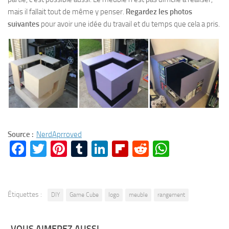
mais il fallait tout de même y penser.
Regardez les photos
suivantes
pour avoir une idée du travail et du temps que cela a pris.
Source :
NerdAprroved
Facebook
Twitter
Pinterest
Tumblr
LinkedIn
Flipboard
Reddit
WhatsA
Étiquettes :
DIY
Game Cube
logo
meuble
rangement