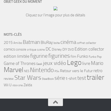
OBJET GEEK DU MOMENT
Cliquez sur l'image pour plus de détails
MOTS-CLÉS
cinéma
Batman
BluRay
2015
Amiibo
boite
collector
coffret
DC
Edition collector
comics
Disney
DIY
console
DVD
critique
cuisine
figurines
figurine
edition limitée
Funko
film
Funko Pop
Lego
jeux vidéo
Mario
Game of Thrones
livre
Geek
Marvel
Nintendo
retro
Retour vers le Futur
NES
PS4
trailer
Star Wars
série
test
t-shirt
review
SteelBook
Wii U
Zelda
xbox one