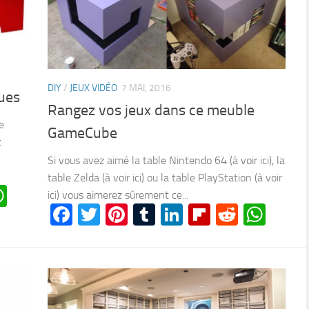
DIY
/
JEUX VIDÉO
7 MAI, 2016
ques
Rangez vos jeux dans ce meuble
e
GameCube
t
Si vous avez aimé la table Nintendo 64 (à voir ici), la
table Zelda (à voir ici) ou la table PlayStation (à voir
n
oard
ddit
WhatsApp
ici) vous aimerez sûrement ce...
Facebook
Twitter
Pinterest
Tumblr
LinkedIn
Flipboard
Reddit
Wha