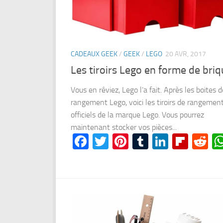
CADEAUX GEEK
/
GEEK
/
LEGO
20 AVR, 2017
Les tiroirs Lego en forme de bri
Vous en rêviez, Lego l’a fait. Après les boites d
rangement Lego, voici les tiroirs de rangemen
officiels de la marque Lego. Vous pourrez
maintenant stocker vos pièces...
Facebook
Twitter
Pinterest
Tumblr
LinkedI
Flipb
Re