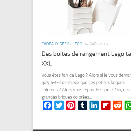
CADEAUX GEEK
/
LEGO
14 AVR, 2016
Des boites de rangement Lego tai
XXL
Vous êtes fan de Lego ? Alors si je vous dema
qu’y a-t-il de mieux que ces petites briques
colorées ? Alors vous répondez quoi ? Oui, des
grandes briques colorées...
Facebook
Twitter
Pinterest
Tumblr
LinkedI
Flipb
Re