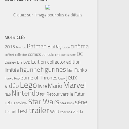
Cliquez sur l'image pour plus de détails
MOTS-CLÉS
cinéma
Batman
BluRay
2015
Amiibo
boite
DC
comics
console
collector
critique
coffret
cuisine
Edition collector
edition
Disney
DIY
DVD
figurines
figurine
limitée
Funko
film
jeux
Game of Thrones
Funko Pop
Geek
Lego
Marvel
vidéo
Mario
livre
tsApp
Nintendo
Retour vers le Futur
NES
PS4
Star Wars
série
retro
review
SteelBook
trailer
test
t-shirt
Wii U
Zelda
xbox one