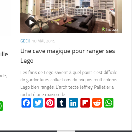
GEEK
18 MAI, 2015
Une cave magique pour ranger ses
lle
Lego
Les fans de Lego savent à quel point c’est difficile
nde,
de garder leurs collections de briques multicolores
Lego bien rangés. L’architecte Jeffrey Pelletier a
racheté une maison de...
Facebook
Twitter
Pinterest
Tumblr
LinkedIn
Flipboard
Reddit
Wha
n
oard
ddit
WhatsApp