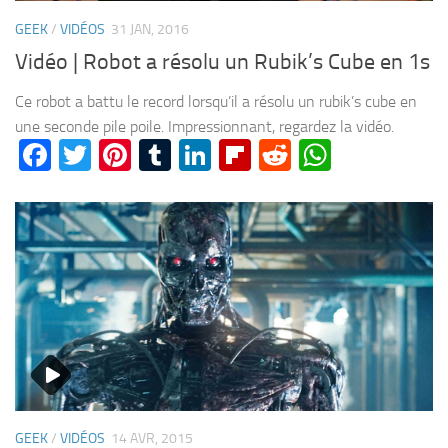
GEEK
/
VIDÉOS
31 JAN, 2016
Vidéo | Robot a résolu un Rubik’s Cube en 1s
Ce robot a battu le record lorsqu’il a résolu un rubik’s cube en
une seconde pile poile. Impressionnant, regardez la vidéo.
Facebook
Twitter
Pinterest
Tumblr
LinkedIn
Flipboard
Reddit
WhatsA
GEEK
/
VIDÉOS
14 AVR, 2015