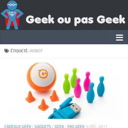
ÉTIQUETÉ :
ROBOT
CADEAUX GEEK
/
GADGETS
/
GEEK
/
PAS GEEK
9 DÉC, 2017