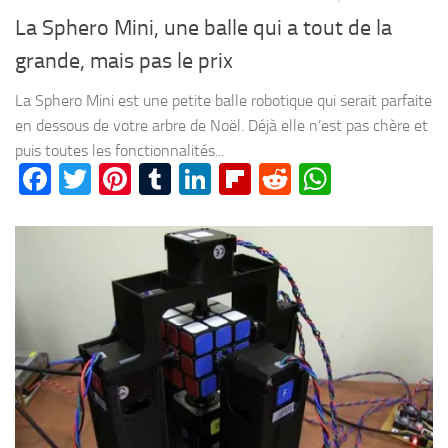
La Sphero Mini, une balle qui a tout de la
grande, mais pas le prix
La Sphero Mini est une petite balle robotique qui serait parfaite
en dessous de votre arbre de Noël. Déjà elle n’est pas chère et
puis toutes les fonctionnalités...
Facebook
Twitter
Pinterest
Tumblr
LinkedIn
Flipboard
Reddit
WhatsA