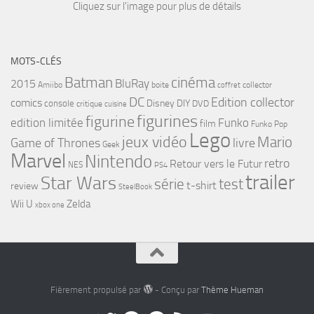
Cliquez sur l'image pour plus de détails
MOTS-CLÉS
cinéma
Batman
BluRay
2015
Amiibo
boite
collector
coffret
DC
Edition collector
comics
Disney
DIY
console
DVD
critique
cuisine
figurines
figurine
edition limitée
Funko
film
Funko Pop
Lego
jeux vidéo
Mario
Game of Thrones
livre
Geek
Marvel
Nintendo
retro
Retour vers le Futur
NES
PS4
trailer
Star Wars
série
test
t-shirt
review
SteelBook
Wii U
Zelda
xbox one
Fièrement propulsé par
- Conçu par
Thème Hueman