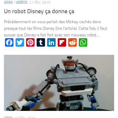
GEEK
/
VIDÉOS
21 FÉV, 2015
Un robot Disney ça donne ça
Précédemment on vous parlait des Mickey cachés dans
presque tout les films Disney (lire l’article). Cette fois, il faut
avouer que Disney a fait fort avec son nouveau robot....
Facebook
Twitter
Pinterest
Tumblr
LinkedIn
Flipboard
Reddit
WhatsA