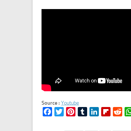
Source :
Youtube
Facebook
Twitter
Pinterest
Tumblr
LinkedI
Flipb
Re