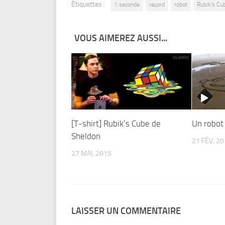
Étiquettes :
1 seconde
record
robot
Rubik's Cu
VOUS AIMEREZ AUSSI...
[T-shirt] Rubik’s Cube de
Un robot
Sheldon
21 FÉV, 2
27 MAI, 2015
LAISSER UN COMMENTAIRE