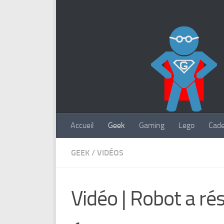
Accueil
Geek
Gaming
Lego
Cad
GEEK
/
VIDÉOS
Vidéo | Robot a ré