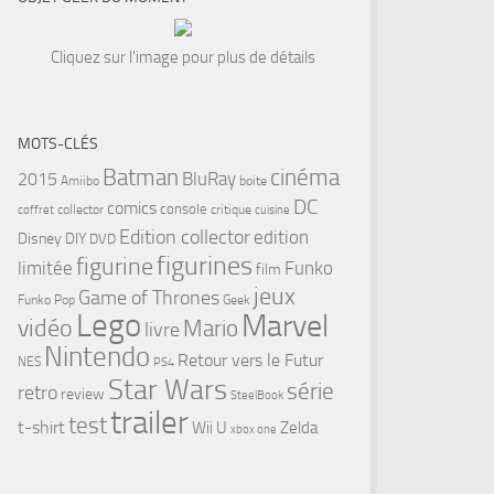
Cliquez sur l'image pour plus de détails
MOTS-CLÉS
cinéma
Batman
BluRay
2015
Amiibo
boite
DC
comics
console
collector
critique
coffret
cuisine
Edition collector
edition
Disney
DIY
DVD
figurines
figurine
limitée
Funko
film
jeux
Game of Thrones
Funko Pop
Geek
Lego
Marvel
vidéo
Mario
livre
Nintendo
Retour vers le Futur
NES
PS4
Star Wars
série
retro
review
SteelBook
trailer
test
t-shirt
Wii U
Zelda
xbox one