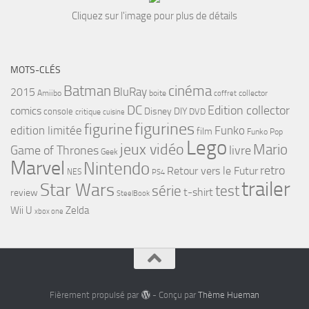
Cliquez sur l'image pour plus de détails
MOTS-CLÉS
cinéma
Batman
BluRay
2015
Amiibo
boite
collector
coffret
DC
Edition collector
comics
Disney
DIY
console
DVD
critique
cuisine
figurines
figurine
edition limitée
Funko
film
Funko Pop
Lego
jeux vidéo
Mario
Game of Thrones
livre
Geek
Marvel
Nintendo
retro
Retour vers le Futur
NES
PS4
trailer
Star Wars
série
test
t-shirt
review
SteelBook
Wii U
Zelda
xbox one
Fièrement propulsé par
- Conçu par
Thème Hueman