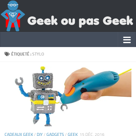
ÉTIQUETÉ :
STYLO
CADEAUX GEEK
/
DIY
/
GADGETS
/
GEEK
15 DÉC, 2016