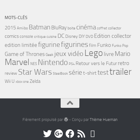
MOTS-CLÉS
cinéma
Batman
BluRay
2015
Amiibo
boite
collector
coffret
DC
Edition collector
comics
Disney
DIY
console
DVD
critique
cuisine
figurines
figurine
edition limitée
Funko
film
Funko Pop
Lego
jeux vidéo
Mario
Game of Thrones
livre
Geek
Marvel
Nintendo
retro
Retour vers le Futur
NES
PS4
trailer
Star Wars
série
test
t-shirt
review
SteelBook
Wii U
Zelda
xbox one
Fièrement propulsé par
- Conçu par
Thème Hueman