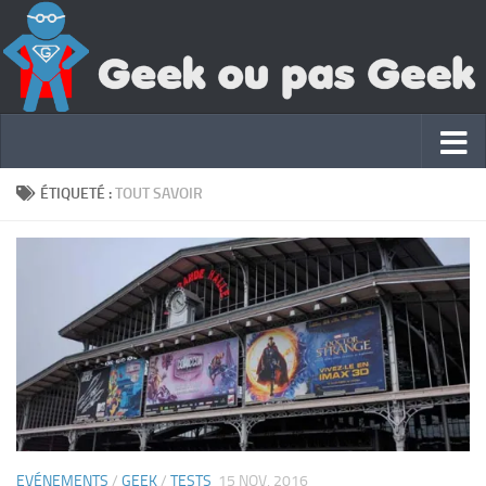
ÉTIQUETÉ :
TOUT SAVOIR
EVÉNEMENTS
/
GEEK
/
TESTS
15 NOV, 2016