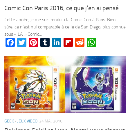
Comic Con Paris 2016, ce que j’en ai pensé
Cette année, je me suis rendu à la Comic Con à Paris. Bien
sûre, ce n’est nul comparable à celle de San Diego, plus connue
sous « LA » Comic...
Facebook
Twitter
Pinterest
Tumblr
LinkedIn
Flipboard
Reddit
WhatsA
GEEK
/
JEUX VIDÉO
24 MAI, 2016