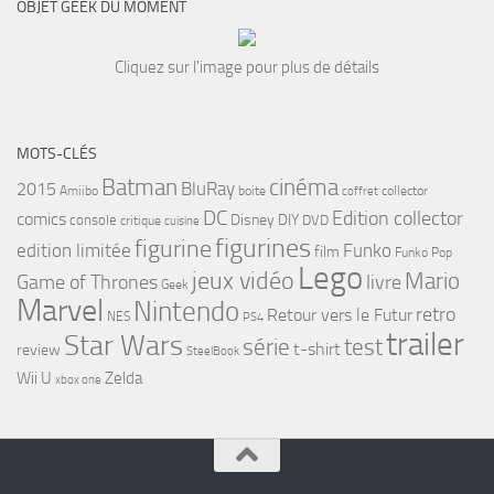
OBJET GEEK DU MOMENT
Cliquez sur l'image pour plus de détails
MOTS-CLÉS
cinéma
Batman
BluRay
2015
Amiibo
boite
collector
coffret
DC
Edition collector
comics
Disney
DIY
console
DVD
critique
cuisine
figurines
figurine
edition limitée
Funko
film
Funko Pop
Lego
jeux vidéo
Mario
Game of Thrones
livre
Geek
Marvel
Nintendo
retro
Retour vers le Futur
NES
PS4
trailer
Star Wars
série
test
t-shirt
review
SteelBook
Wii U
Zelda
xbox one