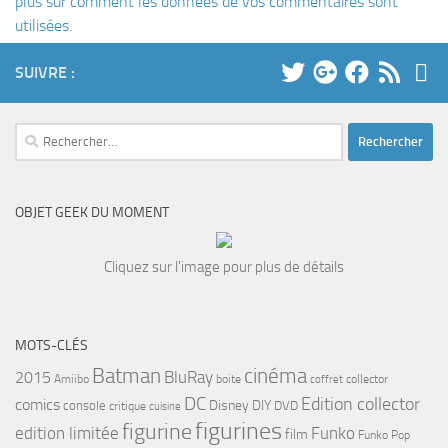
plus sur comment les données de vos commentaires sont
utilisées
.
SUIVRE :
Rechercher :
OBJET GEEK DU MOMENT
Cliquez sur l'image pour plus de détails
MOTS-CLÉS
cinéma
Batman
BluRay
2015
Amiibo
boite
collector
coffret
DC
Edition collector
comics
Disney
DIY
console
DVD
critique
cuisine
figurines
figurine
edition limitée
Funko
film
Funko Pop