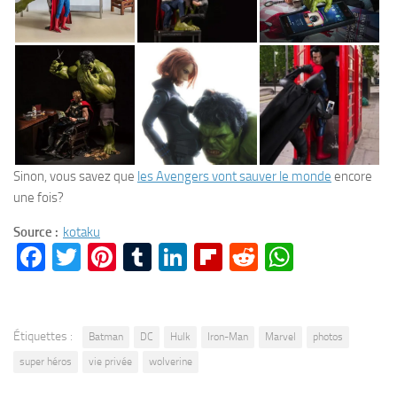
Sinon, vous savez que
les Avengers vont sauver le monde
encore
une fois?
Source :
kotaku
Facebook
Twitter
Pinterest
Tumblr
LinkedIn
Flipboard
Reddit
WhatsA
Étiquettes :
Batman
DC
Hulk
Iron-Man
Marvel
photos
super héros
vie privée
wolverine