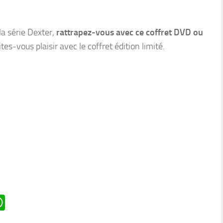
la série Dexter,
rattrapez-vous avec ce coffret DVD ou
ites-vous plaisir avec le coffret édition limité.
n
oard
ddit
WhatsApp