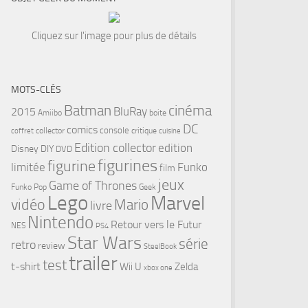
Cliquez sur l'image pour plus de détails
MOTS-CLÉS
cinéma
Batman
BluRay
2015
Amiibo
boite
DC
comics
console
collector
critique
coffret
cuisine
Edition collector
edition
Disney
DIY
DVD
figurines
figurine
limitée
Funko
film
jeux
Game of Thrones
Funko Pop
Geek
Lego
Marvel
vidéo
Mario
livre
Nintendo
Retour vers le Futur
NES
PS4
Star Wars
série
retro
review
SteelBook
trailer
test
t-shirt
Wii U
Zelda
xbox one