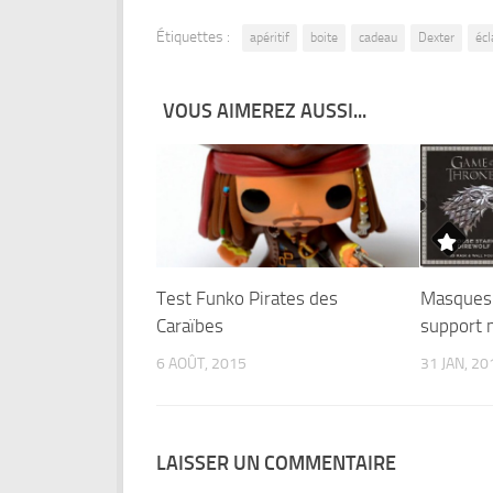
Étiquettes :
apéritif
boite
cadeau
Dexter
éc
VOUS AIMEREZ AUSSI...
Test Funko Pirates des
Masques 
Caraïbes
support 
6 AOÛT, 2015
31 JAN, 20
LAISSER UN COMMENTAIRE