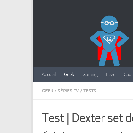
Accueil
Geek
Gaming
Lego
Cad
GEEK
/
SÉRIES TV
/
TESTS
Test | Dexter set 