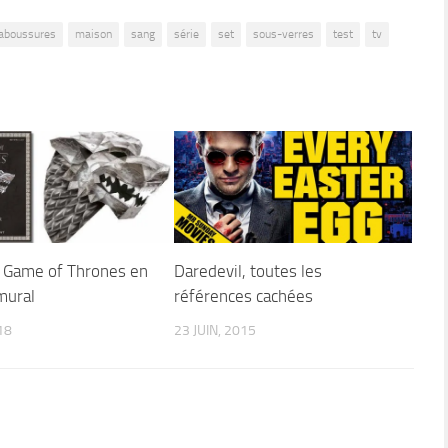
laboussures
maison
sang
série
set
sous-verres
test
tv
Game of Thrones en
Daredevil, toutes les
mural
références cachées
18
23 JUIN, 2015