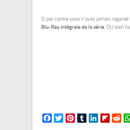
Si par contre vous n’avez jamais regardé 
Blu-Ray intégrale de la série
. OU bien fa
Facebook
Twitter
Pinterest
Tumblr
LinkedI
Flipb
Re